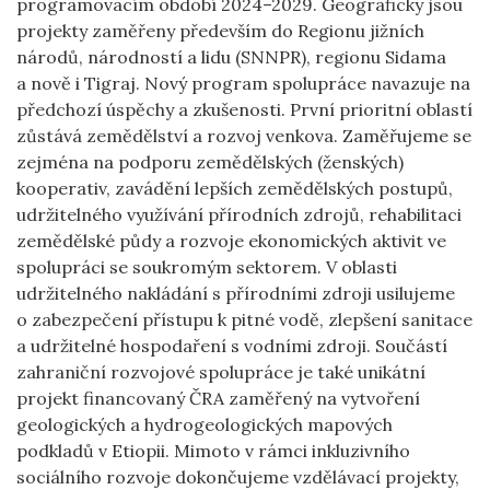
programovacím období 2024–2029. Geograficky jsou
projekty zaměřeny především do Regionu jižních
národů, národností a lidu (SNNPR), regionu Sidama
a nově i Tigraj. Nový program spolupráce navazuje na
předchozí úspěchy a zkušenosti. První prioritní oblastí
zůstává zemědělství a rozvoj venkova. Zaměřujeme se
zejména na podporu zemědělských (ženských)
kooperativ, zavádění lepších zemědělských postupů,
udržitelného využívání přírodních zdrojů, rehabilitaci
zemědělské půdy a rozvoje ekonomických aktivit ve
spolupráci se soukromým sektorem. V oblasti
udržitelného nakládání s přírodními zdroji usilujeme
o zabezpečení přístupu k pitné vodě, zlepšení sanitace
a udržitelné hospodaření s vodními zdroji. Součástí
zahraniční rozvojové spolupráce je také unikátní
projekt financovaný ČRA zaměřený na vytvoření
geologických a hydrogeologických mapových
podkladů v Etiopii. Mimoto v rámci inkluzivního
sociálního rozvoje dokončujeme vzdělávací projekty,