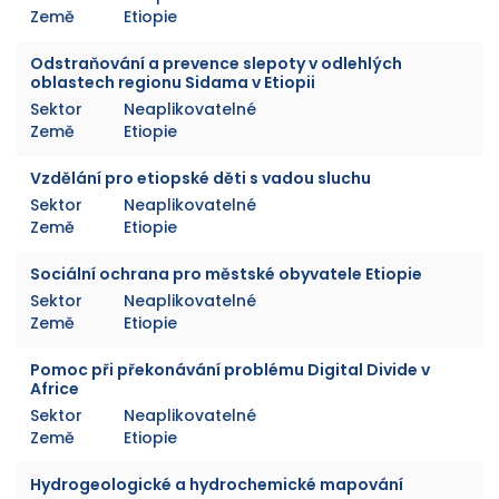
Země
Etiopie
Odstraňování a prevence slepoty v odlehlých
oblastech regionu Sidama v Etiopii
Sektor
Neaplikovatelné
Země
Etiopie
Vzdělání pro etiopské děti s vadou sluchu
Sektor
Neaplikovatelné
Země
Etiopie
Sociální ochrana pro městské obyvatele Etiopie
Sektor
Neaplikovatelné
Země
Etiopie
Pomoc při překonávání problému Digital Divide v
Africe
Sektor
Neaplikovatelné
Země
Etiopie
Hydrogeologické a hydrochemické mapování