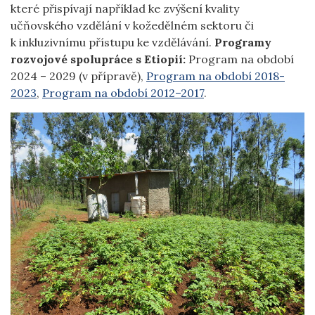
které přispívají například ke zvýšení kvality
učňovského vzdělání v kožedělném sektoru či
k inkluzivnímu přístupu ke vzdělávání.
Programy
rozvojové spolupráce s Etiopií:
Program na období
2024 – 2029 (v přípravě),
Program na období 2018-
2023
,
Program na období 2012–2017
.