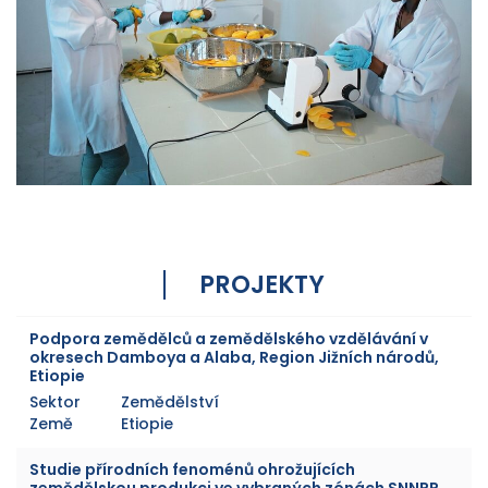
PROJEKTY
Podpora zemědělců a zemědělského vzdělávání v
okresech Damboya a Alaba, Region Jižních národů,
Etiopie
Sektor
Zemědělství
Země
Etiopie
Studie přírodních fenoménů ohrožujících
zemědělskou produkci ve vybraných zónách SNNPR