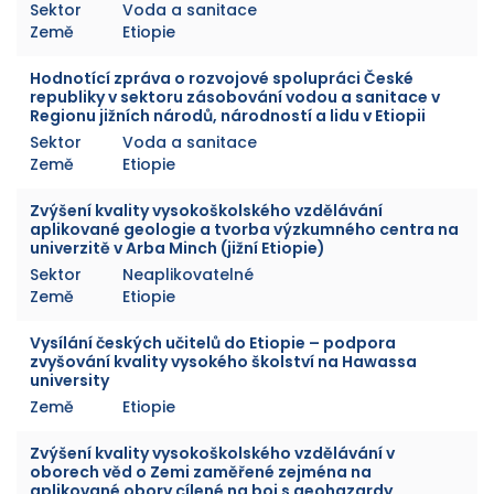
Sektor
Voda a sanitace
Země
Etiopie
Hodnotící zpráva o rozvojové spolupráci České
republiky v sektoru zásobování vodou a sanitace v
Regionu jižních národů, národností a lidu v Etiopii
Sektor
Voda a sanitace
Země
Etiopie
Zvýšení kvality vysokoškolského vzdělávání
aplikované geologie a tvorba výzkumného centra na
univerzitě v Arba Minch (jižní Etiopie)
Sektor
Neaplikovatelné
Země
Etiopie
Vysílání českých učitelů do Etiopie – podpora
zvyšování kvality vysokého školství na Hawassa
university
Země
Etiopie
Zvýšení kvality vysokoškolského vzdělávání v
oborech věd o Zemi zaměřené zejména na
aplikované obory cílené na boj s geohazardy