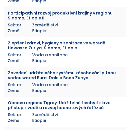
Země
Etiopie
Participativní rozvoj produktivní krajiny v regionu
Sidama, Etiopie II
Sektor
Zemědělství
Země
Etiopie
Zlepšení zdraví, hygieny a sanitace ve woredě
Hawassa Zuriya, Sidama, Etiopie
Sektor
Voda a sanitace
Země
Etiopie
Zavedení udržitelného systému zásobování pitnou
vodou wored Bura, Dale a Bona Zuriya
Sektor
Voda a sanitace
Země
Etiopie
Obnova regionu Tigray: Udržitelné živobytí skrze
přístup k vodě a rozvoj hodnotových řetězců
Sektor
Zemědělství
Země
Etiopie