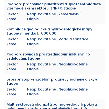
Podpora pracovních příležitostí a uplatnění mládeže
v zemědělském sektoru, SNNPR, Etiopie
Sektor
Neaplikovatelné , Zemědělství
Země
Etiopie
Kompilace geologické a hydrogeologické mapy
Etiopie v měřítku 1:1 000 000
Sektor
Neaplikovatelné , Voda a sanitace
Země
Etiopie
Podpora rovnosti prostřednictvím inkluzivního
vzdělávání, Etiopie
Sektor
Neaplikovatelné , Neaplikovatelné
Země
Etiopie
Lepší přístup ke vzdělání pro znevýhodněné dívky v
Etiopii
Sektor
Neaplikovatelné , Neaplikovatelné
Země
Etiopie
Multisektorová okamžitá pomoc vedoucí k pokrytí
naléhavých potřeb nejzranitelnějších vnitřně