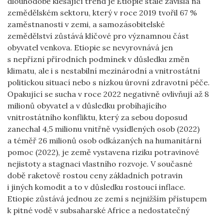
dlouhodobě klesající trend je Etiopie stále závislá na
zemědělském sektoru, který v roce 2019 tvořil 67 %
zaměstnanosti v zemi, a samozásobitelské
zemědělství zůstává klíčové pro významnou část
obyvatel venkova. Etiopie se nevyrovnává jen
s nepřízní přírodních podmínek v důsledku změn
klimatu, ale i s nestabilní mezinárodní a vnitrostátní
politickou situací nebo s nízkou úrovní zdravotní péče.
Opakující se sucha v roce 2022 negativně ovlivňují až 8
milionů obyvatel a v důsledku probíhajícího
vnitrostátního konfliktu, který za sebou doposud
zanechal 4,5 milionu vnitřně vysídlených osob (2022)
a téměř 26 milionů osob odkázaných na humanitární
pomoc (2022), je země vystavena riziku potravinové
nejistoty a stagnaci vlastního rozvoje. V současné
době raketově rostou ceny základních potravin
i jiných komodit a to v důsledku rostoucí inflace.
Etiopie zůstává jednou ze zemí s nejnižším přístupem
k pitné vodě v subsaharské Africe a nedostatečný