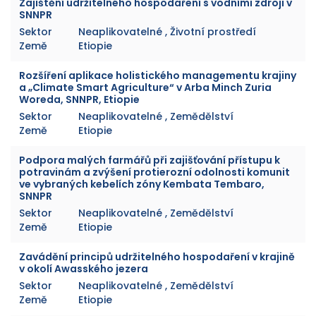
Zajištění udržitelného hospodaření s vodními zdroji v
SNNPR
Sektor
Neaplikovatelné , Životní prostředí
Země
Etiopie
Rozšíření aplikace holistického managementu krajiny
a „Climate Smart Agriculture“ v Arba Minch Zuria
Woreda, SNNPR, Etiopie
Sektor
Neaplikovatelné , Zemědělství
Země
Etiopie
Podpora malých farmářů při zajišťování přístupu k
potravinám a zvýšení protierozní odolnosti komunit
ve vybraných kebelích zóny Kembata Tembaro,
SNNPR
Sektor
Neaplikovatelné , Zemědělství
Země
Etiopie
Zavádění principů udržitelného hospodaření v krajině
v okolí Awasského jezera
Sektor
Neaplikovatelné , Zemědělství
Země
Etiopie