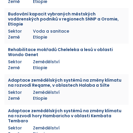
Země
Etiopie
Budování kapacit vybraných městských
vodárenských podniků v regionech SNNP a Oromie,
Etiopie
Sektor
Voda a sanitace
Země
Etiopie
Rehabilitace mokřadů Cheleleka a lesů v oblasti
Wondo Genet
Sektor
Zemědělství
Země
Etiopie
Adaptace zemědělských systémů na změny klimatu
na rozvodí Reqame, v oblastech Halaba a Silte
Sektor
Zemědělství
Země
Etiopie
Adaptace zemědělských systémů na změny klimatu
na rozvodí hory Hambaricho v oblasti Kembata
Tembaro
Sektor
Zemědělství