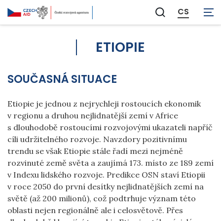
CS
Zobrazit
vyhledávání
ETIOPIE
SOUČASNÁ SITUACE
Etiopie je jednou z nejrychleji rostoucích ekonomik
v regionu a druhou nejlidnatější zemí v Africe
s dlouhodobě rostoucími rozvojovými ukazateli napříč
cíli udržitelného rozvoje. Navzdory pozitivnímu
trendu se však Etiopie stále řadí mezi nejméně
rozvinuté země světa a zaujímá 173. místo ze 189 zemí
v Indexu lidského rozvoje. Predikce OSN staví Etiopii
v roce 2050 do první desítky nejlidnatějších zemí na
světě (až 200 milionů), což podtrhuje význam této
oblasti nejen regionálně ale i celosvětově. Přes