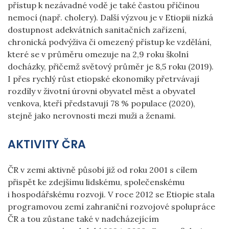
přístup k nezávadné vodě je také častou příčinou
nemocí (např. cholery). Další výzvou je v Etiopii nízká
dostupnost adekvátních sanitačních zařízení,
chronická podvýživa či omezený přístup ke vzdělání,
které se v průměru omezuje na 2,9 roku školní
docházky, přičemž světový průměr je 8,5 roku (2019).
I přes rychlý růst etiopské ekonomiky přetrvávají
rozdíly v životní úrovni obyvatel měst a obyvatel
venkova, kteří představují 78 % populace (2020),
stejně jako nerovnosti mezi muži a ženami.
AKTIVITY ČRA
ČR v zemi aktivně působí již od roku 2001 s cílem
přispět ke zdejšímu lidskému, společenskému
i hospodářskému rozvoji. V roce 2012 se Etiopie stala
programovou zemí zahraniční rozvojové spolupráce
ČR a tou zůstane také v nadcházejícím