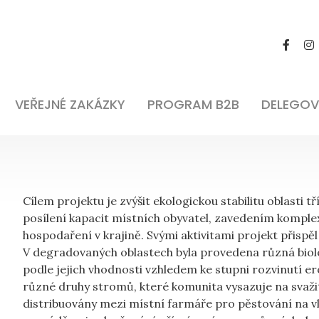
VEŘEJNÉ ZAKÁZKY
PROGRAM B2B
DELEGOV
Cílem projektu je zvýšit ekologickou stabilitu oblasti 
posílení kapacit místních obyvatel, zavedením komple
hospodaření v krajině. Svými aktivitami projekt přispěl
V degradovaných oblastech byla provedena různá biolo
podle jejich vhodnosti vzhledem ke stupni rozvinutí ero
různé druhy stromů, které komunita vysazuje na svaži
distribuovány mezi místní farmáře pro pěstování na v