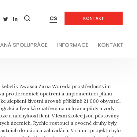
CS
KONTAKT
Zobrazit
vyhledávání
Zemědělství
ANÁ SPOLUPRÁCE
INFORMACE
KONTAKT
tří kebelí v Awassa Zuria Woreda prostřednictvím
xu protierozních opatření a implementací plánu
 ke zlepšení životní úrovně přibližně 21 000 obyvatel.
gická a fyzická opatření na ochranu půdy a vody
ze a náchylnosti k ní. V lesní školce jsou pěstovány
tých územích. Rychle rostoucí a ovocné druhy byly
lastních domácích zahradách. V rámci projektu bylo