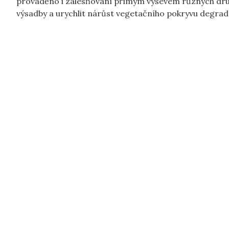
prováděno i zalesňování přímým výsevem různých druh
výsadby a urychlit nárůst vegetačního pokryvu degra