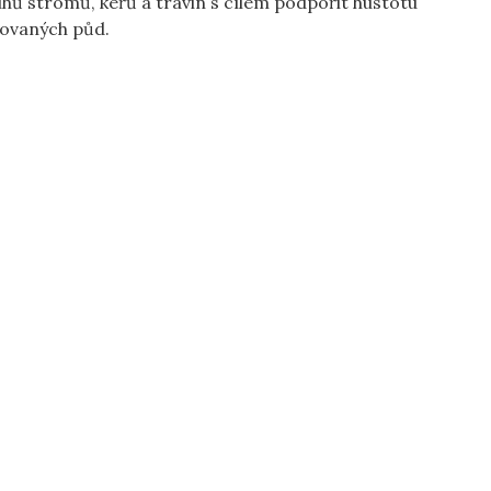
ů stromů, keřů a travin s cílem podpořit hustotu
dovaných půd.