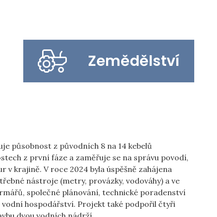
Zemědělství
řuje působnost z původních 8 na 14 kebelů
ostech z první fáze a zaměřuje se na správu povodí,
ur v krajině. V roce 2024 byla úspěšně zahájena
třebné nástroje (metry, provázky, vodováhy) a ve
farmářů, společné plánování, technické poradenství
vodní hospodářství. Projekt také podpořil čtyři
tavbu dvou vodních nádrží.