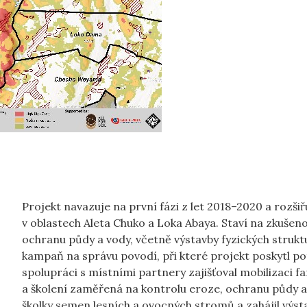
Projekt navazuje na první fázi z let 2018–2020 a rozši
v oblastech Aleta Chuko a Loka Abaya. Staví na zkušen
ochranu půdy a vody, včetně výstavby fyzických strukt
kampaň na správu povodí, při které projekt poskytl po
spolupráci s místními partnery zajišťoval mobilizaci 
a školení zaměřená na kontrolu eroze, ochranu půdy a 
školky semen lesních a ovocných stromů a zahájil výs