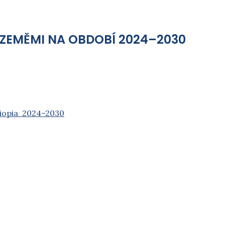
MI NA OBDOBÍ 2024–⁠⁠⁠⁠⁠⁠2030
hiopia 2024–2030