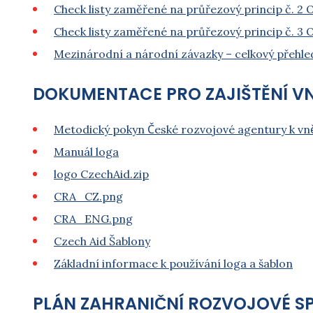
Check listy zaměřené na průřezový princip č. 2 
Check listy zaměřené na průřezový princip č. 3 
Mezinárodní a národní závazky –⁠⁠⁠⁠⁠⁠ celkový přehle
DOKUMENTACE PRO ZAJIŠTĚNÍ VNĚ
Metodický pokyn České rozvojové agentury k vněj
Manuál loga
logo CzechAid.zip
CRA_CZ.png
CRA_ENG.png
Czech Aid Šablony
Základní informace k používání loga a šablon
PLÁN ZAHRANIČNÍ ROZVOJOVÉ 