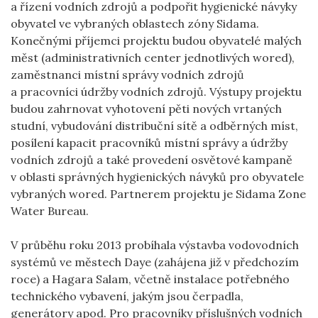
a řízení vodních zdrojů a podpořit hygienické návyky
obyvatel ve vybraných oblastech zóny Sidama.
Konečnými příjemci projektu budou obyvatelé malých
měst (administrativních center jednotlivých wored),
zaměstnanci místní správy vodních zdrojů
a pracovníci údržby vodních zdrojů. Výstupy projektu
budou zahrnovat vyhotovení pěti nových vrtaných
studní, vybudování distribuční sítě a odběrných míst,
posílení kapacit pracovníků místní správy a údržby
vodních zdrojů a také provedení osvětové kampaně
v oblasti správných hygienických návyků pro obyvatele
vybraných wored. Partnerem projektu je Sidama Zone
Water Bureau.
V průběhu roku 2013 probíhala výstavba vodovodních
systémů ve městech Daye (zahájena již v předchozím
roce) a Hagara Salam, včetně instalace potřebného
technického vybavení, jakým jsou čerpadla,
generátory apod. Pro pracovníky příslušných vodních