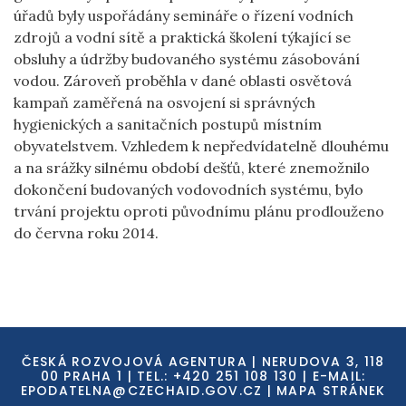
úřadů byly uspořádány semináře o řízení vodních
zdrojů a vodní sítě a praktická školení týkající se
obsluhy a údržby budovaného systému zásobování
vodou. Zároveň proběhla v dané oblasti osvětová
kampaň zaměřená na osvojení si správných
hygienických a sanitačních postupů místním
obyvatelstvem. Vzhledem k nepředvídatelně dlouhému
a na srážky silnému období dešťů, které znemožnilo
dokončení budovaných vodovodních systému, bylo
trvání projektu oproti původnímu plánu prodlouženo
do června roku 2014.
ČESKÁ ROZVOJOVÁ AGENTURA | NERUDOVA 3, 118
00 PRAHA 1 | TEL.: +420 251 108 130 | E-MAIL:
EPODATELNA@CZECHAID.GOV.CZ
|
MAPA STRÁNEK