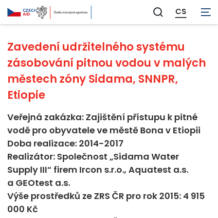
Voda a sanitace
CS
Zobrazit
vyhledávání
Zavedení udržitelného systému
zásobování pitnou vodou v malých
městech zóny Sidama, SNNPR,
Etiopie
Veřejná zakázka: Zajištění přístupu k pitné
vodě pro obyvatele ve městě Bona v Etiopii
Doba realizace: 2014-2017
Realizátor: Společnost „Sidama Water
Supply III“ firem Ircon s.r.o., Aquatest a.s.
a GEOtest a.s.
Výše prostředků ze ZRS ČR pro rok 2015: 4 915
000 Kč