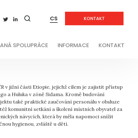
CS
KONTAKT
Zobrazit
vyhledávání
Voda a sanitace
ANÁ SPOLUPRÁCE
INFORMACE
KONTAKT
 jižní části Etiopie, jejichž cílem je zajistit přístup
argo a Huluka v zóně Sidama. Kromě budování
ktu také praktické zaučování personálu v obsluze
éž komunitní setkání a školení místních obyvatel za
nických návycích, která by měla napomoci snížit
nou hygienou, zvláště u dětí.