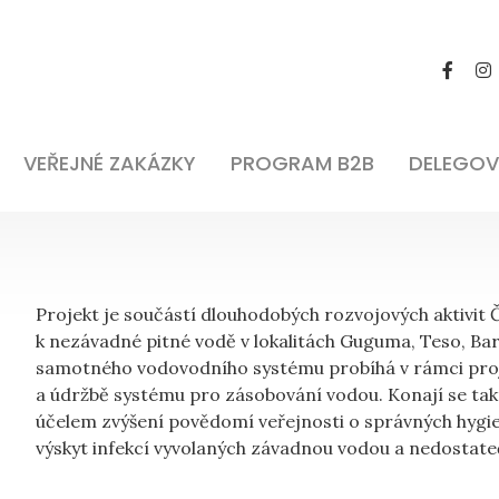
VEŘEJNÉ ZAKÁZKY
PROGRAM B2B
DELEGOV
Projekt je součástí dlouhodobých rozvojových aktivit ČR v
k nezávadné pitné vodě v lokalitách Guguma, Teso, B
samotného vodovodního systému probíhá v rámci proje
a údržbě systému pro zásobování vodou. Konají se takt
účelem zvýšení povědomí veřejnosti o správných hygie
výskyt infekcí vyvolaných závadnou vodou a nedostateč