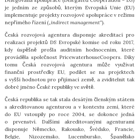
je jedním ze způsobů, kterým Evropská Unie (EU)
implementuje projekty rozvojové spolupráce v režimu
nepřímého řízení
(„indirect management“
).
Česká rozvojová agentura disponuje akreditací pro
realizaci projektů DS Evropské komise od roku 2017,
kdy úspěšně prošla auditním hodnocením, které
prováděla společnost PricewaterhouseCoopers. Díky
tomu Česká rozvojová agentura může využívat
finanční prostředky EU, podílet se na projektech
s vyšší hodnotou pro přijímací země, a zviditelnit tak
dobré jméno České republiky ve světě.
Česká republika se tak stala desátým členským státem
s akreditovanou agenturou a v kontextu zemí, které
do EU vstoupily po roce 2004, se dokonce jedná
o prvenství. Dalšími akreditovanými agenturami
disponuje Německo, Rakousko, Švédsko, Francie,
Belgie, Nizozemsko, Lucembursko, Španělsko