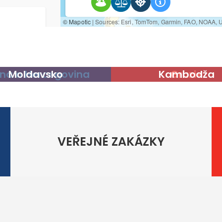
na a Hercegovina
Moldavsko
Kambodža
Gruzie
VEŘEJNÉ ZAKÁZKY