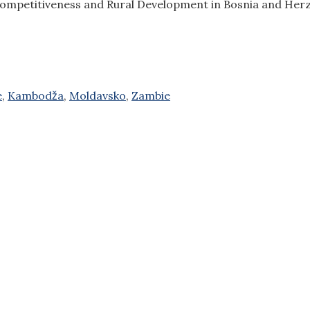
etitiveness and Rural Development in Bosnia and Herzegovina
e
,
Kambodža
,
Moldavsko
,
Zambie