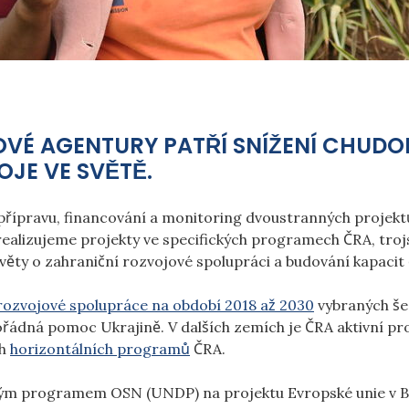
OVÉ AGENTURY PATŘÍ SNÍŽENÍ CHUDO
E VE SVĚTĚ.
 přípravu, financování a monitoring dvoustranných projek
 realizujeme projekty ve specifických programech ČRA, trojs
věty o zahraniční rozvojové spolupráci a budování kapacit c
 rozvojové spolupráce na období 2018 až 2030
vybraných šes
řádná pomoc Ukrajině.
V dalších zemích je ČRA aktivní 
ch
horizontálních programů
ČRA.
vým programem OSN (UNDP) na projektu Evropské unie v Bos