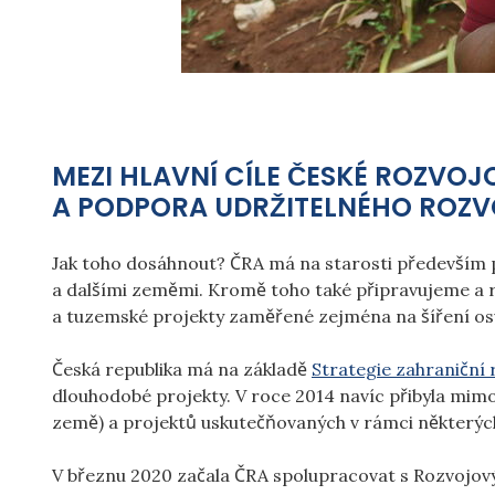
MEZI HLAVNÍ CÍLE ČESKÉ ROZVOJ
A PODPORA UDRŽITELNÉHO ROZVOJ
Jak toho dosáhnout? ČRA má na starosti především
a dalšími zeměmi. Kromě toho také připravujeme a
a tuzemské projekty zaměřené zejména na šíření os
Česká republika má na základě
Strategie zahraniční
dlouhodobé projekty. V roce 2014 navíc přibyla mimo
země) a projektů uskutečňovaných v rámci některý
V březnu 2020 začala ČRA spolupracovat s Rozvojo