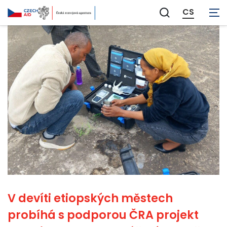
CS
Zobrazit
vyhledávání
V devíti etiopských městech
probíhá s podporou ČRA projekt