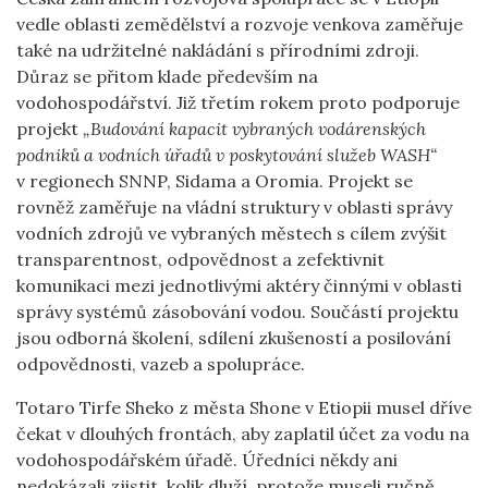
vedle oblasti zemědělství a rozvoje venkova zaměřuje
také na udržitelné nakládání s přírodními zdroji.
Důraz se přitom klade především na
vodohospodářství. Již třetím rokem proto podporuje
projekt
„Budování kapacit vybraných vodárenských
podniků a vodních úřadů v poskytování služeb WASH“
v regionech SNNP, Sidama a Oromia. Projekt se
rovněž zaměřuje na vládní struktury v oblasti správy
vodních zdrojů ve vybraných městech s cílem zvýšit
transparentnost, odpovědnost a zefektivnit
komunikaci mezi jednotlivými aktéry činnými v oblasti
správy systémů zásobování vodou. Součástí projektu
jsou odborná školení, sdílení zkušeností a posilování
odpovědnosti, vazeb a spolupráce.
Totaro Tirfe Sheko z města Shone v Etiopii musel dříve
čekat v dlouhých frontách, aby zaplatil účet za vodu na
vodohospodářském úřadě. Úředníci někdy ani
nedokázali zjistit, kolik dluží, protože museli ručně