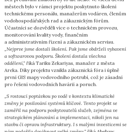
městech bylo v rámci projektu poskytnuto školení
technickému personálu, manažerům vodáren, členům
vodohospodářských rad a zákaznickým fórům.
Účastníci se dozvěděli více o technickém provozu,
monitorování kvality vody, finančním
a administrativním řízení a zákaznickém servisu.
„Nejprve jsme dostali školení. Pak jsme obdrželi vybavení
a softwarovou podporu. Školení dostala všechna
oddělení,“
říká Tariku Zekariyas, manažer z města
Areka. Díky projektu vznikla zákaznická fóra i úplně
první GIS mapy vodovodního potrubí, což je zásadní
pro řešení vodovodních havárií a poruch.
„S rostoucí poptávkou po vodě v kontextu klimatické
změny je posilování systémů klíčové. Tento projekt se
zaměřil na podporu poskytovatelů služeb, zejména ve
strategickém plánování a implementaci, nikoli jen na
stavbu či opravu infrastruktury. I s malými investicemi se
nám podařilo dosáhnout velké změny,“
říká Abebaw