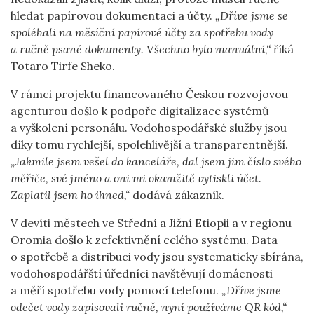
hledat papírovou dokumentaci a účty.
„Dříve jsme se
spoléhali na měsíční papírové účty za spotřebu vody
a ručně psané dokumenty. Všechno bylo manuální,“
říká
Totaro Tirfe Sheko.
V rámci projektu financovaného Českou rozvojovou
agenturou došlo k podpoře digitalizace systémů
a vyškolení personálu. Vodohospodářské služby jsou
díky tomu rychlejší, spolehlivější a transparentnější.
„Jakmile jsem vešel do kanceláře, dal jsem jim číslo svého
měřiče, své jméno a oni mi okamžitě vytiskli účet.
Zaplatil jsem ho ihned,“
dodává zákazník.
V devíti městech ve Střední a Jižní Etiopii a v regionu
Oromia došlo k zefektivnění celého systému. Data
o spotřebě a distribuci vody jsou systematicky sbírána,
vodohospodářští úředníci navštěvují domácnosti
a měří spotřebu vody pomocí telefonu.
„Dříve jsme
odečet vody zapisovali ručně, nyní používáme QR kód,“