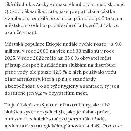
říká úředník z Areky Admasu Alembo, zatímco skenuje
QR kód zákazníka. Data, jako je spotřeba a částka
k zaplacení, odesílá přes mobil přímo do počítače na
městském vodohospodářském úřadě, a účet tak lze
okamžitě najít.
Městská populace Etiopie nadále rychle roste – z 9,8
milionu v roce 2000 na více než 30 milionů v roce
2025. V roce 2022 mělo asi 85,6 % obyvatel měst
přístup alespoň k základním službám na distribuci
pitné vody, ale pouze 42,3 % z nich používalo vodu
z infrastruktury, která splňuje standardy
a bezpečnost. Co se týče hygieny a sanitace, ty jsou
dostupné jen 9,2 % obyvatelům měst.
To je důsledkem špatné infrastruktury, ale také
hlubších systémových chyb, jako je slabá správa,
omezené technické znalosti personálu úřadů,
nedostatek strategického plánování a další. Proto se