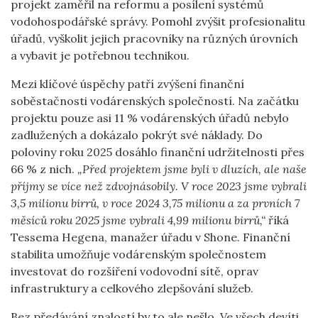
projekt zaměřil na reformu a posílení systémů
vodohospodářské správy. Pomohl zvýšit profesionalitu
úřadů, vyškolit jejich pracovníky na různých úrovních
a vybavit je potřebnou technikou.
Mezi klíčové úspěchy patří zvýšení finanční
soběstačnosti vodárenských společností. Na začátku
projektu pouze asi 11 % vodárenských úřadů nebylo
zadlužených a dokázalo pokrýt své náklady. Do
poloviny roku 2025 dosáhlo finanční udržitelnosti přes
66 % z nich.
„Před projektem jsme byli v dluzích, ale naše
příjmy se více než zdvojnásobily. V roce 2023 jsme vybrali
3,5 milionu birrů, v roce 2024 3,75 milionu a za prvních 7
měsíců roku 2025 jsme vybrali 4,99 milionu birrů,“
říká
Tessema Hegena, manažer úřadu v Shone. Finanční
stabilita umožňuje vodárenským společnostem
investovat do rozšíření vodovodní sítě, oprav
infrastruktury a celkového zlepšování služeb.
Bez předávání znalostí by to ale nešlo. Ve všech devíti