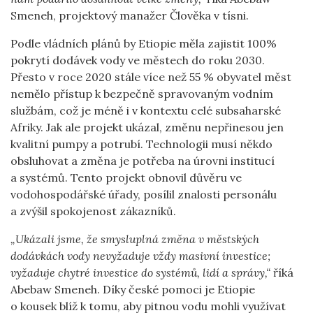
Smeneh, projektový manažer Člověka v tísni.
Podle vládních plánů by Etiopie měla zajistit 100%
pokrytí dodávek vody ve městech do roku 2030.
Přesto v roce 2020 stále více než 55 % obyvatel měst
nemělo přístup k bezpečně spravovaným vodním
službám, což je méně i v kontextu celé subsaharské
Afriky. Jak ale projekt ukázal, změnu nepřinesou jen
kvalitní pumpy a potrubí. Technologii musí někdo
obsluhovat a změna je potřeba na úrovni institucí
a systémů. Tento projekt obnovil důvěru ve
vodohospodářské úřady, posílil znalosti personálu
a zvýšil spokojenost zákazníků.
„Ukázali jsme, že smysluplná změna v městských
dodávkách vody nevyžaduje vždy masivní investice;
vyžaduje chytré investice do systémů, lidí a správy,“
říká
Abebaw Smeneh. Díky české pomoci je Etiopie
o kousek blíž k tomu, aby pitnou vodu mohli využívat