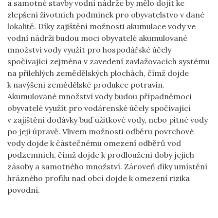
a samotné stavby vodní nádrže by mělo dojít ke
zlepšení životních podmínek pro obyvatelstvo v dané
lokalitě. Díky zajištění možnosti akumulace vody ve
vodní nádrži budou moci obyvatelé akumulované
množství vody využít pro hospodářské účely
spočívající zejména v zavedení zavlažovacích systému
na přilehlých zemědělských plochách, čímž dojde
k navýšení zemědělské produkce potravin.
Akumulované množství vody budou případněmoci
obyvatelé využít pro vodárenské účely spočívající
v zajištění dodávky buď užitkové vody, nebo pitné vody
po její úpravě. Vlivem možnosti odběru povrchové
vody dojde k částečnému omezení odběrů vod
podzemních, čímž dojde k prodloužení doby jejich
zásoby a samotného množství. Zároveň díky umístění
hrázného profilu nad obcí dojde k omezení rizika
povodní.