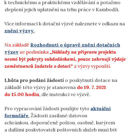
k technickému a praktickému vzdělávání a potažmo
zlepšení jejich uplatnění na trhu práce v Kambodži.
Více informací k dotační výzvě naleznete v odkazu na
znění výzvy
.
Na základě
Rozhodnutí o úpravě znění dotačních
výzev
se podmínka
„Náklady na přípravu projektu
nesmí být pokryty subdodávkami, pouze zahrnují výdaje
zaměstnanců žadatele o dotaci“
z výzvy vypouští.
Lhůta pro podání žádosti
o poskytnutí dotace na
základě této výzvy je stanovena
do 19. 7. 2021
do 15.00 hodin
,
dle instrukcí ve výzvě.
Pro vypracování žádosti použijte tyto
aktuální
formuláře
.
Žádosti zasílané datovou
schránkou, doporučeně poštou, osobně, kurýrem
a dalšími poskytovateli poštovních služeb musí být