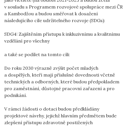
jako víceleté (na období 2021-2023 a budou zcela
v souladu s Programem rozvojové spolupráce mezi ČR
a Kambodžou a budou směřovat k dosažení
následujícího cíle udržitelného rozvoje (SDGs):
SDG4: Zajištěním přístupu k inkluzivnímu a kvalitnímu
vzdělání pro všechny
a také se podílet na tomto cíli:
Do roku 2030 výrazně zvýšit počet mladých
a dospělých, kteří mají příslušné dovednosti včetně
technických a odborných, které budou předpokladem
pro zaměstnání, důstojné pracovní zařazení a pro
podnikání.
V rámci žádosti o dotaci budou předkládány
projektové návrhy, jejichž hlavním předmětem bude
zlepšení přístupu zdravotně postižených