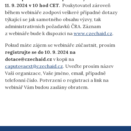
11. 9. 2024 v 10 hod CET.
Poskytovatel zároveň
během webináře zodpoví veškeré případné dotazy
týkající se jak samotného obsahu výzvy, tak
administrativních požadavků ČRA. Záznam
z webináře bude k dispozici na
www.czechaid.cz
.
Pokud máte zájem se webináře zúčastnit, prosím
registrujte se do 10. 9. 2024 na
dotace@czechaid.cz
v kopii na
caputovaext@czechaid.cz
. Uveďte prosím název
Vaší organizace, Vaše jméno, email, případně
telefonní číslo. Potvrzení o registraci a link na
webinář Vám budou zaslány obratem.