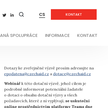
CS
KONTAKT
Zobrazit
vyhledávání
ANÁ SPOLUPRÁCE
INFORMACE
KONTAKT
Dotazy ke zveřejněné výzvě prosím adresujte na
epodatena@czechaid.cz
a
dotace@czechaid.cz
Webinář
k této dotační výzvě, jehož cílem je
podrobně informovat potenciální žadatele
o dotaci o obsahu dotační výzvy a všech
požadavcích, které z ní vyplývají,
se uskuteční
online prostřednictvím platformy Teams dne