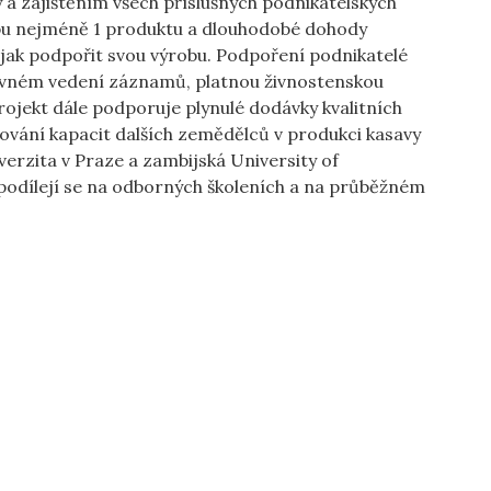
 a zajištěním všech příslušných podnikatelských
bu nejméně 1 produktu a dlouhodobé dohody
 jak podpořit svou výrobu. Podpoření podnikatelé
ávném vedení záznamů, platnou živnostenskou
rojekt dále podporuje plynulé dodávky kvalitních
ování kapacit dalších zemědělců v produkci kasavy
erzita v Praze a zambijská University of
 podílejí se na odborných školeních a na průběžném