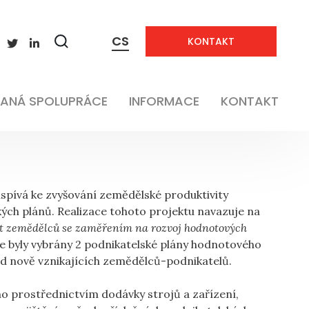
CS
KONTAKT
Neaplikovatelné
Zobrazit
vyhledávání
Vzdělávání
ANÁ SPOLUPRÁCE
INFORMACE
KONTAKT
spívá ke zvyšování zemědělské produktivity
kých plánů. Realizace tohoto projektu navazuje na
t zemědělců se zaměřením na rozvoj hodnotových
de byly vybrány 2 podnikatelské plány hodnotového
od nově vznikajících zemědělců-podnikatelů.
 prostřednictvím dodávky strojů a zařízení,