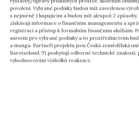
výstavby/úpravy příslušných prostor, školením obsluhy
povolení. Vybrané podniky budou mít zavedenou výro
s nejméně 1 kupujícím a budou mít alespoň 2 způsoby,
získávají informace o finančním managementu a spr
registraci a přístup k formálním finančním službám. P
surovin pro vybrané podniky a to prostřednictvím bud
a manga. Partneři projektu jsou Česká zemědělská univ
Barotseland. Ti poskytují odborné technické znalosti,
vyhodnocování výsledků realizace.