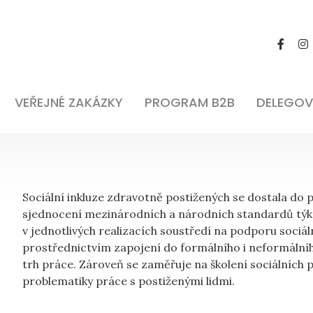
VEŘEJNÉ ZAKÁZKY
PROGRAM B2B
DELEGOV
Sociální inkluze zdravotně postižených se dostala do p
sjednocení mezinárodních a národních standardů týka
v jednotlivých realizacích soustředí na podporu soci
prostřednictvím zapojení do formálního i neformálníh
trh práce. Zároveň se zaměřuje na školení sociálních 
problematiky práce s postiženými lidmi.