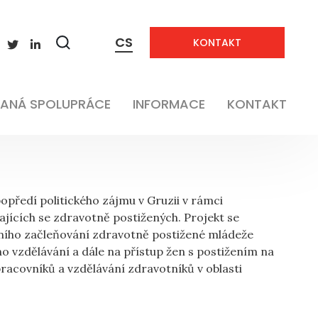
CS
KONTAKT
Neaplikovatelné
Zobrazit
vyhledávání
Sociální
ANÁ SPOLUPRÁCE
INFORMACE
KONTAKT
opředí politického zájmu v Gruzii v rámci
jících se zdravotně postižených. Projekt se
álního začleňování zdravotně postižené mládeže
o vzdělávání a dále na přístup žen s postižením na
pracovníků a vzdělávání zdravotníků v oblasti