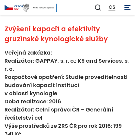
Veřejná správa
CS
Zobrazit
vyhledávání
Zvýšení kapacit a efektivity
gruzínské kynologické služby
Veřejná zakázka:
Realizátor: GAPPAY, s. r. o.; K9 and Services, s.
r. o.
Rozpočtové opatření: Studie proveditelnosti
budování kapacit institucí
v oblasti kynologie
Doba realizace: 2016
Realizátor: Celní správa ČR – Generální
ředitelství cel
Výše prostředků ze ZRS ČR pro rok 2016: 199
341 Kč