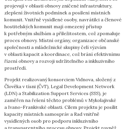
projevují v oblasti obnovy zničené infrastruktury,
zlepšení životních podmínek a posílení místních
komunit. Vnitřně vysídlené osoby, navrátilci a členové
hostitelských komunit mají omezený přístup
k potřebným službám a příležitostem, což zpomaluje
proces obnovy. Místní orgány, organizace občanské
společnosti a mládežnické skupiny čelí výzvám
v oblasti kapacit a koordinace, což brání efektivnímu
řízení obnovy a rozvoji udržitelného a inkluzivního
prostředí.
Projekt realizovaný konsorciem Vidnova, složený z
Člověka v tísni (ČvT), Legal Development Network
(LDN) a Stabilization Support Services (SSS), je
zaměřen na řešení těchto problémů v Mykolajivské
a Ivano-Frankivské oblasti. Cílem projektu je posílit
kapacity místních samospráv a Rad vnitřně
vysídlených osob pro podporu inkluzivního
a transparentního procesu obnovy. Projekt rovněž