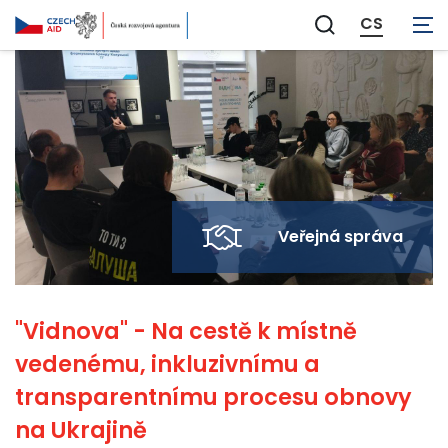
CS
Zobrazit
vyhledávání
Veřejná správa
"Vidnova" - Na cestě k místně
vedenému, inkluzivnímu a
transparentnímu procesu obnovy
na Ukrajině