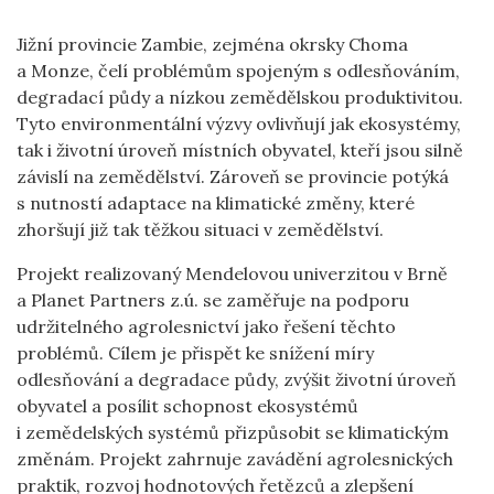
Jižní provincie Zambie, zejména okrsky Choma
a Monze, čelí problémům spojeným s odlesňováním,
degradací půdy a nízkou zemědělskou produktivitou.
Tyto environmentální výzvy ovlivňují jak ekosystémy,
tak i životní úroveň místních obyvatel, kteří jsou silně
závislí na zemědělství. Zároveň se provincie potýká
s nutností adaptace na klimatické změny, které
zhoršují již tak těžkou situaci v zemědělství.
Projekt realizovaný Mendelovou univerzitou v Brně
a Planet Partners z.ú. se zaměřuje na podporu
udržitelného agrolesnictví jako řešení těchto
problémů. Cílem je přispět ke snížení míry
odlesňování a degradace půdy, zvýšit životní úroveň
obyvatel a posílit schopnost ekosystémů
i zemědelských systémů přizpůsobit se klimatickým
změnám. Projekt zahrnuje zavádění agrolesnických
praktik, rozvoj hodnotových řetězců a zlepšení