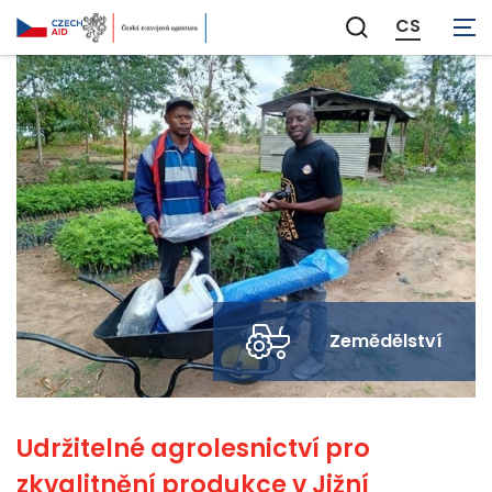
CS
Zobrazit
vyhledávání
Zemědělství
Udržitelné agrolesnictví pro
zkvalitnění produkce v Jižní