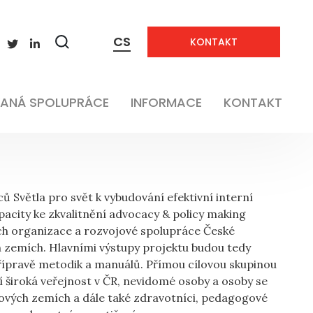
CS
KONTAKT
Neaplikovatelné
Zobrazit
vyhledávání
Neaplikovatelné
ANÁ SPOLUPRÁCE
INFORMACE
KONTAKT
ů Světla pro svět k vybudování efektivní interní
apacity ke zkvalitnění advocacy & policy making
ech organizace a rozvojové spolupráce České
ých zemích. Hlavními výstupy projektu budou tedy
 přípravě metodik a manuálů. Přímou cílovou skupinou
 široká veřejnost v ČR, nevidomé osoby a osoby se
jových zemích a dále také zdravotníci, pedagogové