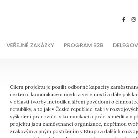
VEŘEJNÉ ZAKÁZKY
PROGRAM B2B
DELEGOV
Cílem projektu je posílit odborné kapacity zaměstnanc
i externí komunikace s médii a veřejností a dále pak k
v oblasti tvorby metodik a šíření povědomí o činnost
republiky, a to jak v České republice, tak i v rozvojov
vyškolení pracovníci v komunikaci a práci s médii a v
projektu jsou zaměstnanci organizace, nepřímou tvoří
zrakovým a jiným postižením v Etiopii a dalších rozvo