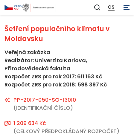
Neaplikovatelné
CS
Zobrazit
vyhledávání
Šetření populačního klimatu v
Moldavsku
Veřejná zakázka
Realizátor: Univerzita Karlova,
Přírodovědecká fakulta
Rozpočet ZRS pro rok 2017: 611 163 Kč
Rozpočet ZRS pro rok 2018: 598 397 Kč
PP-2017-050-SO-13010
(IDENTIFIKAČNÍ ČÍSLO)
1 209 634 Kč
(CELKOVÝ PŘEDPOKLÁDANÝ ROZPOČET)