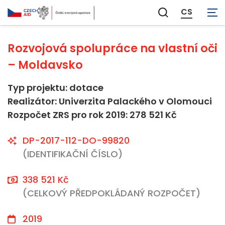
Neaplikovatelné
CS
Zobrazit
vyhledávání
Rozvojová spolupráce na vlastní oči
– Moldavsko
Typ projektu: dotace
Realizátor: Univerzita Palackého v Olomouci
Rozpočet ZRS pro rok 2019: 278 521 Kč
DP-2017-112-DO-99820
(IDENTIFIKAČNÍ ČÍSLO)
338 521 Kč
(CELKOVÝ PŘEDPOKLÁDANÝ ROZPOČET)
2019