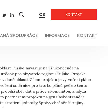
CS
KONTAKT
Zobrazit
vyhledávání
Veřejná správa
ANÁ SPOLUPRÁCE
INFORMACE
KONTAKT
blast Tušsko navazuje na již ukončené i na
, určené pro obyvatele regionu Tušsko. Projekt
 v dané oblasti. Cílem projektu je vytvoření plánu
tvoření směrnice pro tvorbu plánů péče o tento
 probíhá sběr dat a práce s komunitou, analýza
avním partnerem projektu na gruzínské straně je
nistrativní jednotky Správy chráněné krajiny