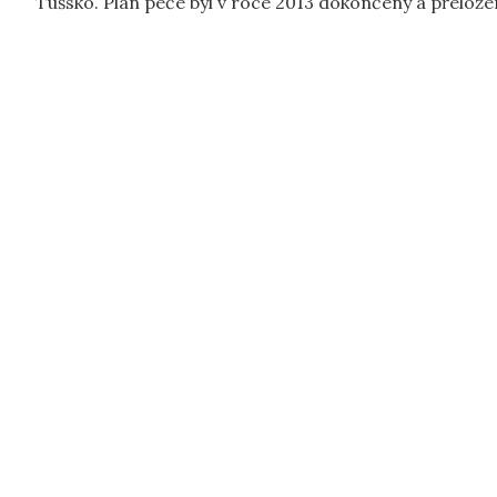
Tušsko. Plán péče byl v roce 2013 dokončený a přelože