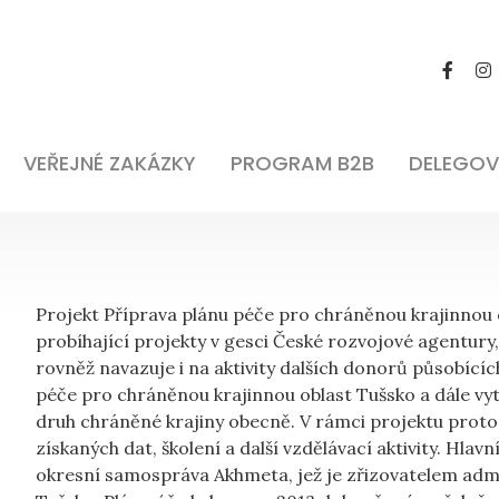
VEŘEJNÉ ZAKÁZKY
PROGRAM B2B
DELEGOV
Projekt Příprava plánu péče pro chráněnou krajinnou o
probíhající projekty v gesci České rozvojové agentury
rovněž navazuje i na aktivity dalších donorů působících
péče pro chráněnou krajinnou oblast Tušsko a dále vy
druh chráněné krajiny obecně. V rámci projektu proto
získaných dat, školení a další vzdělávací aktivity. Hl
okresní samospráva Akhmeta, jež je zřizovatelem admi