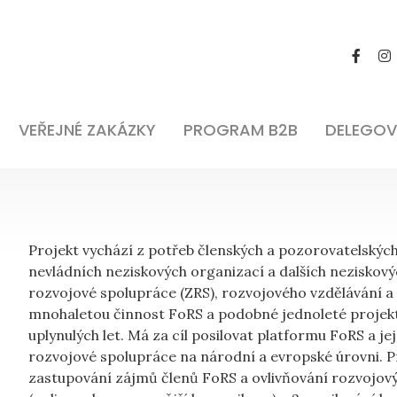
VEŘEJNÉ ZAKÁZKY
PROGRAM B2B
DELEGOV
Projekt vychází z potřeb členských a pozorovatelských
nevládních neziskových organizací a dalších neziskový
rozvojové spolupráce (ZRS), rozvojového vzdělávání a
mnohaletou činnost FoRS a podobné jednoleté projekt
uplynulých let. Má za cíl posilovat platformu FoRS a je
rozvojové spolupráce na národní a evropské úrovni. Pr
zastupování zájmů členů FoRS a ovlivňování rozvojových