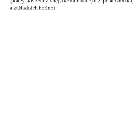
(policy, advocacy, vnější komunikace) a 2. posilování k
a základních hodnot.