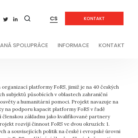
CS
KONTAKT
Neaplikovatelné
Zobrazit
vyhledávání
Neaplikovatelné
ANÁ SPOLUPRÁCE
INFORMACE
KONTAKT
 organizací platformy FoRS, jimiž je na 40 českých
ch subjektů působících v oblastech zahraniční
 osvěty a humanitární pomoci. Projekt navazuje na
y na podporu kapacit platformy FoRS v řadě
jí členskou základnu jako kvalifikované partnery
ojekt rozvíjí činnost FoRS ve dvou okruzích: 1.
 a souvisejících politik na české i evropské úrovni