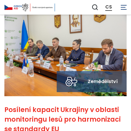
CS
Zobrazit
vyhledávání
Zemědělství
Posílení kapacit Ukrajiny v oblasti
monitoringu lesů pro harmonizaci
se standardy EU