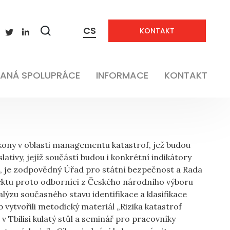
CS
KONTAKT
Zobrazit
vyhledávání
Neaplikovatelné
ANÁ SPOLUPRÁCE
INFORMACE
KONTAKT
ákony v oblasti managementu katastrof, jež budou
lativy, jejíž součástí budou i konkrétní indikátory
 je zodpovědný Úřad pro státní bezpečnost a Rada
jektu proto odborníci z Českého národního výboru
alýzu současného stavu identifikace a klasifikace
b vytvořili metodický materiál „Rizika katastrof
 v Tbilisi kulatý stůl a seminář pro pracovníky