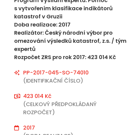
Program Vysílání expertů: Pomoc
s vytvořením klasifikace indikátorů
katastrof v Gruzii
Doba realizace: 2017
Realizátor: Český národní výbor pro
omezování výsledků katastrof, z.s. / tým
expertů
Rozpočet ZRS pro rok 2017: 423 014 Kč
PP-2017-045-SO-74010
(IDENTIFIKAČNÍ ČÍSLO)
423 014 Kč
(CELKOVÝ PŘEDPOKLÁDANÝ
ROZPOČET)
2017