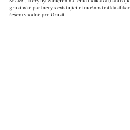
SSCMC, který byl zaměřen na téma indikátorů antropog
gruzínské partnery s existujícími možnostmi klasifika
řešení vhodné pro Gruzii.