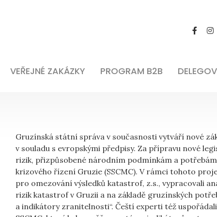
VEŘEJNÉ ZAKÁZKY
PROGRAM B2B
DELEGOV
Gruzínská státní správa v současnosti vytváří nové z
v souladu s evropskými předpisy. Za přípravu nové legis
rizik, přizpůsobené národním podmínkám a potřebám,
krizového řízení Gruzie (SSCMC). V rámci tohoto pro
pro omezování výsledků katastrof, z.s., vypracovali an
rizik katastrof v Gruzii a na základě gruzínských potře
a indikátory zranitelnosti“. Čeští experti též uspořádali