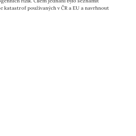
enních rizik. Cílem jednání bylo seznámit
ce katastrof používaných v ČR a EU a navrhnout