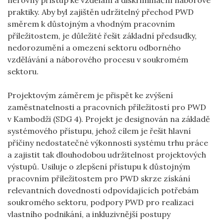
nerovný přístup ke vzdělání a diskriminační náborové
praktiky. Aby byl zajištěn udržitelný přechod PWD
směrem k důstojným a vhodným pracovním
příležitostem, je důležité řešit základní předsudky,
nedorozumění a omezení sektoru odborného
vzdělávání a náborového procesu v soukromém
sektoru.
Projektovým záměrem je přispět ke zvýšení
zaměstnatelnosti a pracovních příležitostí pro PWD
v Kambodži (SDG 4). Projekt je designován na základě
systémového přístupu, jehož cílem je řešit hlavní
příčiny nedostatečné výkonnosti systému trhu práce
a zajistit tak dlouhodobou udržitelnost projektových
výstupů. Usiluje o zlepšení přístupu k důstojným
pracovním příležitostem pro PWD skrze získání
relevantních dovedností odpovídajících potřebám
soukromého sektoru, podpory PWD pro realizaci
vlastního podnikání, a inkluzivnější postupy