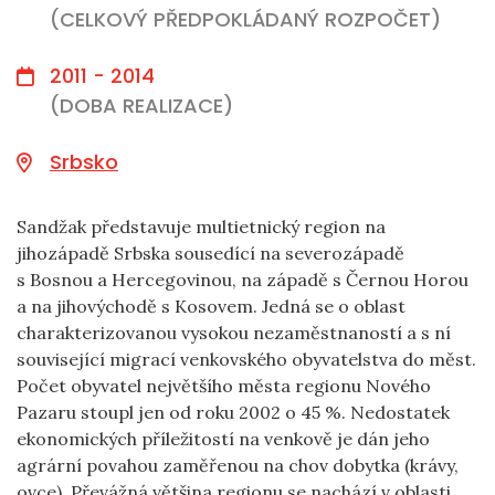
(CELKOVÝ PŘEDPOKLÁDANÝ ROZPOČET)
2011 - 2014
(DOBA REALIZACE)
Srbsko
Sandžak představuje multietnický region na
jihozápadě Srbska sousedící na severozápadě
s Bosnou a Hercegovinou, na západě s Černou Horou
a na jihovýchodě s Kosovem. Jedná se o oblast
charakterizovanou vysokou nezaměstnaností a s ní
související migrací venkovského obyvatelstva do měst.
Počet obyvatel největšího města regionu Nového
Pazaru stoupl jen od roku 2002 o 45 %. Nedostatek
ekonomických příležitostí na venkově je dán jeho
agrární povahou zaměřenou na chov dobytka (krávy,
ovce). Převážná většina regionu se nachází v oblasti