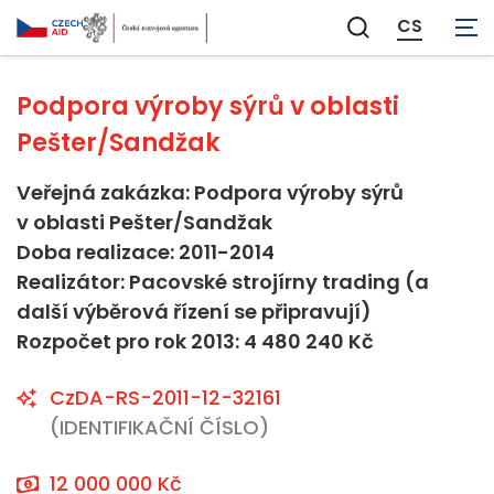
Neaplikovatelné
CS
Zobrazit
vyhledávání
Podpora výroby sýrů v oblasti
Pešter/Sandžak
Veřejná zakázka: Podpora výroby sýrů
v oblasti Pešter/Sandžak
Doba realizace: 2011-2014
Realizátor: Pacovské strojírny trading (a
další výběrová řízení se připravují)
Rozpočet pro rok 2013: 4 480 240 Kč
CzDA-RS-2011-12-32161
(IDENTIFIKAČNÍ ČÍSLO)
12 000 000 Kč