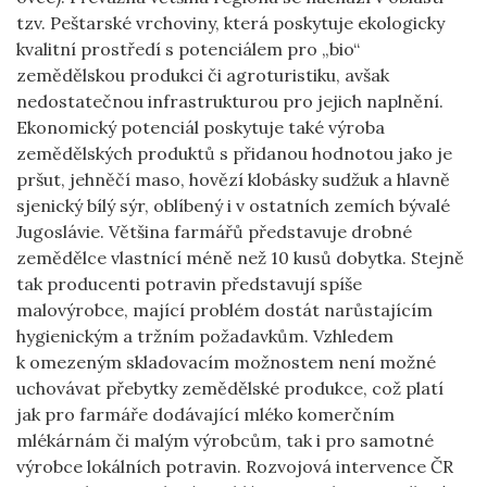
tzv. Peštarské vrchoviny, která poskytuje ekologicky
kvalitní prostředí s potenciálem pro „bio“
zemědělskou produkci či agroturistiku, avšak
nedostatečnou infrastrukturou pro jejich naplnění.
Ekonomický potenciál poskytuje také výroba
zemědělských produktů s přidanou hodnotou jako je
pršut, jehněčí maso, hovězí klobásky sudžuk a hlavně
sjenický bílý sýr, oblíbený i v ostatních zemích bývalé
Jugoslávie. Většina farmářů představuje drobné
zemědělce vlastnící méně než 10 kusů dobytka. Stejně
tak producenti potravin představují spíše
malovýrobce, mající problém dostát narůstajícím
hygienickým a tržním požadavkům. Vzhledem
k omezeným skladovacím možnostem není možné
uchovávat přebytky zemědělské produkce, což platí
jak pro farmáře dodávající mléko komerčním
mlékárnám či malým výrobcům, tak i pro samotné
výrobce lokálních potravin. Rozvojová intervence ČR