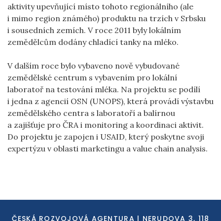
aktivity upevňující místo tohoto regionálního (ale
i mimo region známého) produktu na trzích v Srbsku
i sousedních zemích. V roce 2011 byly lokálním
zemědělcům dodány chladící tanky na mléko.
V dalším roce bylo vybaveno nově vybudované
zemědělské centrum s vybavením pro lokální
laboratoř na testování mléka. Na projektu se podílí
i jedna z agencií OSN (UNOPS), která provádí výstavbu
zemědělského centra s laboratoří a balírnou
a zajišťuje pro ČRA i monitoring a koordinaci aktivit.
Do projektu je zapojen i USAID, který poskytne svoji
expertýzu v oblasti marketingu a value chain analysis.
ČESKÁ ROZVOJOVÁ AGENTURA | NERUDOVA 3, 118