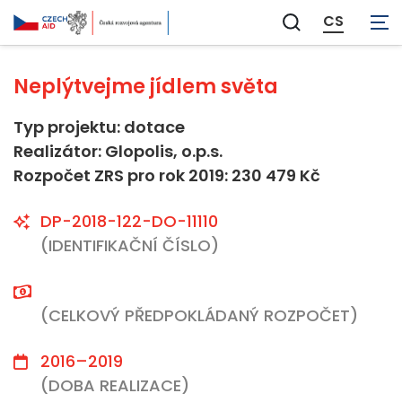
Neaplikovatelné
CS
Zobrazit
vyhledávání
Neplýtvejme jídlem světa
Typ projektu: dotace
Realizátor: Glopolis, o.p.s.
Rozpočet ZRS pro rok 2019: 230 479 Kč
DP-2018-122-DO-11110
(IDENTIFIKAČNÍ ČÍSLO)
(CELKOVÝ PŘEDPOKLÁDANÝ ROZPOČET)
2016–2019
(DOBA REALIZACE)