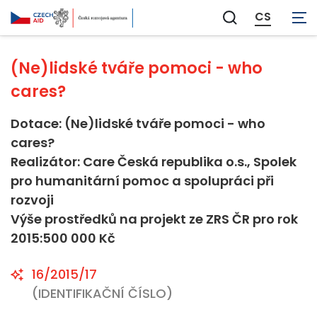
Neaplikovatelné
CS
Zobrazit
vyhledávání
(Ne)lidské tváře pomoci - who
cares?
Dotace: (Ne)lidské tváře pomoci - who
cares?
Realizátor: Care Česká republika o.s., Spolek
pro humanitární pomoc a spolupráci při
rozvoji
Výše prostředků na projekt ze ZRS ČR pro rok
2015:500 000 Kč
16/2015/17
(IDENTIFIKAČNÍ ČÍSLO)