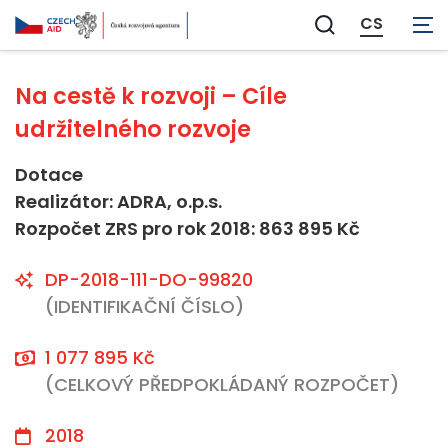
Neaplikovatelné
CS
Zobrazit
vyhledávání
Na cestě k rozvoji – Cíle
udržitelného rozvoje
Dotace
Realizátor: ADRA, o.p.s.
Rozpočet ZRS pro rok 2018: 863 895 Kč
DP-2018-111-DO-99820
(IDENTIFIKAČNÍ ČÍSLO)
1 077 895 Kč
(CELKOVÝ PŘEDPOKLÁDANÝ ROZPOČET)
2018