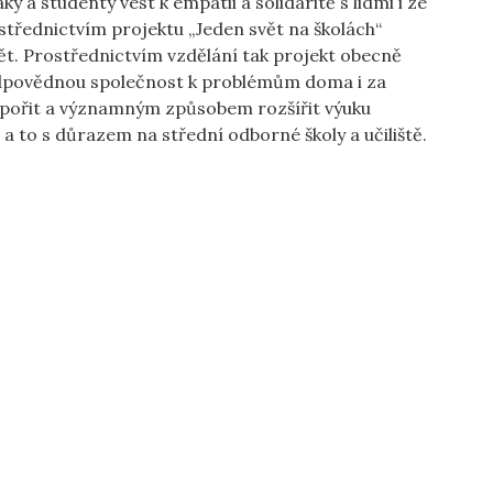
y a studenty vést k empatii a solidaritě s lidmi i ze
ostřednictvím projektu „Jeden svět na školách“
ět. Prostřednictvím vzdělání tak projekt obecně
odpovědnou společnost k problémům doma i za
dpořit a významným způsobem rozšířit výuku
a to s důrazem na střední odborné školy a učiliště.