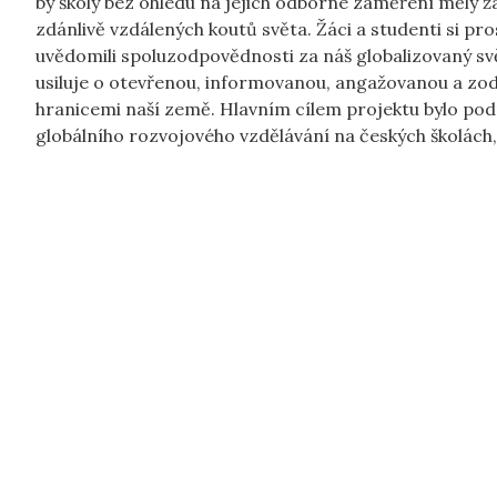
by školy bez ohledu na jejich odborné zaměření měly žák
zdánlivě vzdálených koutů světa. Žáci a studenti si pr
uvědomili spoluzodpovědnosti za náš globalizovaný sv
usiluje o otevřenou, informovanou, angažovanou a z
hranicemi naší země. Hlavním cílem projektu bylo po
globálního rozvojového vzdělávání na českých školách, 