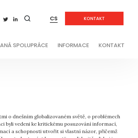
CS
KONTAKT
Neaplikovatelné
Zobrazit
vyhledávání
Neaplikovatelné
ANÁ SPOLUPRÁCE
INFORMACE
KONTAKT
stmi o dnešním globalizovaném světě, o problémech
Žáci byli vedeni ke kritickému posuzování informací,
ací a schopnosti utvořit si vlastní názor, přičemž