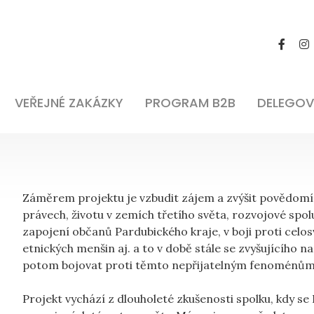
VEŘEJNÉ ZAKÁZKY
PROGRAM B2B
DELEGOV
Záměrem projektu je vzbudit zájem a zvýšit povědomí 
právech, životu v zemích třetího světa, rozvojové spo
zapojení občanů Pardubického kraje, v boji proti celo
etnických menšin aj. a to v době stále se zvyšujícího 
potom bojovat proti těmto nepřijatelným fenoménům
Projekt vychází z dlouholeté zkušenosti spolku, kdy se