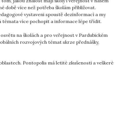
tom, jakou znalost mají školy i veřejnost v našem
é době více než potřeba školám přibližovat.
 pedagogové vystaveni spoustě dezinformací a my
á témata více pochopit a informace lépe třídit.
 osvětu na školách a pro veřejnost v Pardubickém
globálních rozvojových témat skrze přednášky,
oblastech. Pontopolis má letité zkušenosti a veškeré