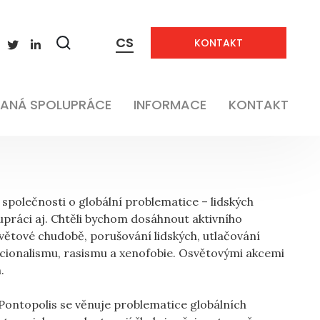
CS
KONTAKT
Neaplikovatelné
Zobrazit
vyhledávání
Neaplikovatelné
ANÁ SPOLUPRÁCE
INFORMACE
KONTAKT
společnosti o globální problematice – lidských
lupráci aj. Chtěli bychom dosáhnout aktivního
světové chudobě, porušování lidských, utlačování
nacionalismu, rasismu a xenofobie. Osvětovými akcemi
.
 Pontopolis se věnuje problematice globálních