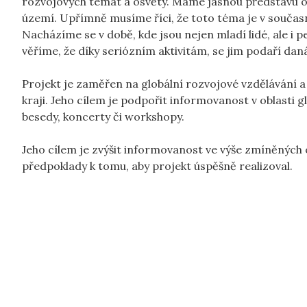
rozvojových témat a osvěty. Máme jasnou představu o 
území. Upřímně musíme říci, že toto téma je v současn
Nacházíme se v době, kde jsou nejen mladí lidé, ale i
věříme, že díky seriózním aktivitám, se jim podaří dan
Projekt je zaměřen na globální rozvojové vzdělávání a
kraji. Jeho cílem je podpořit informovanost v oblasti 
besedy, koncerty či workshopy.
Jeho cílem je zvýšit informovanost ve výše zmíněných 
předpoklady k tomu, aby projekt úspěšně realizoval.