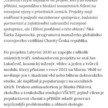
přihlásí, napomůžou v hledání inovativních řešení na
rozvojové výzvy v prioritních zemích. Projekty mají
směřovat k podpoře mezioborové spolupráce, budování
partnerství a zefektivnění zahraniční rozvojové
spolupráce, ale i šíření povědomí o této oblasti,“
říká
Šárka Zápotocká, programová manažerka globálního
rozvojového vzdělání Charity Česká republika.
Do projektu
Labyrint 2030
se zapojilo i několik
známých tváří. Ambasadorem projektu se stal Jan
Lukačevič, kosmický inženýr, vědec a jeden z tvůrců
modulu, který přistane v roce 2021 na Marsu. Vědě se
nevěnuje jen v Akademii věd nebo během doktorského
studia, ale úspěšně ji popularizuje i na sociálních
sítích. Druhou ambasadorkou je Blanka Pilátová,
ekoložka a toxikoložka studující VŠCHT, jejímž cílem je
popularizovat chemii a přiblížit mladé generaci
nejrůznější problematiku z oblasti ekologie