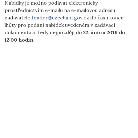
Nabídky je možno podávat elektronicky
prostřednictvím e-mailu na e-mailovou adresu
zadavatele
tender@czechaid.gov.cz
do času konce
lhůty pro podání nabídek uvedeném v zadávací
dokumentaci, tedy nejpozději do
22. února 2019
do
12:00 hodin
.
ČESKÁ ROZVOJOVÁ AGENTURA | NERUDOVA 3, 118