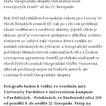
států Visegrádské skupiny vidí budoucnost
rozvojových zemí?“ až do 22. listopadu.
Rok 2015 byl vyhlášen Evropským rokem pro rozvoj. Ve
všech členských zemích EU tak po celý rok probíhají
různé vzdělávací a osvětové aktivity, jejichž cílem je
ukázat, proč je rozvojová spolupráce důležitá, a tímto
tématem se zabývá také výstava, která vznikla ze
snímků odeslaných do výtvarné a fotografické soutěže
pořádané Ministerstvem zahraničních věcí a Českou
rozvojovou agenturou. Soutěž probíhala současně ve
všech čtyřech zemích Visegrádské čtyřky. Vystavená
díla tak pocházejí nejen od českých autorů, ale
i zástupců států Visegrádské skupiny.
Fotografie budou k vidění ve vestibulu auly
Univerzity Pardubice v univerzitním kampusu
v Pardubicích – Polabinách, ve Studentské ulici 519
od pondělí 9. do neděle 22. listopadu. Vstup na