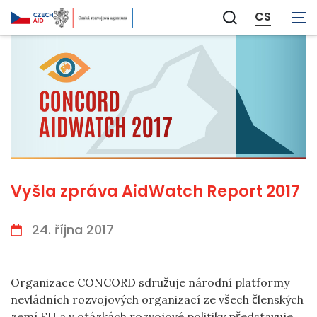
CS
Zobrazit
vyhledávání
Vyšla zpráva AidWatch Report 2017
24. října 2017
Organizace CONCORD sdružuje národní platformy
nevládních rozvojových organizací ze všech členských
zemí EU a v otázkách rozvojové politiky představuje