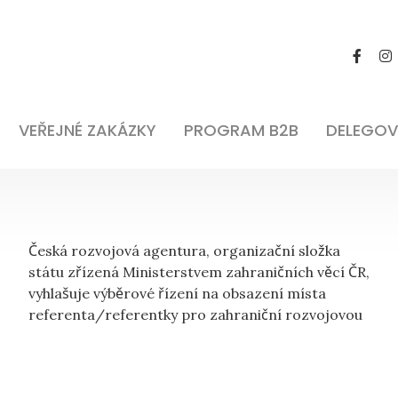
VEŘEJNÉ ZAKÁZKY
PROGRAM B2B
DELEGOV
Česká rozvojová agentura, organizační složka
spolupráci/koordinaci pomoci poskytované
státu zřízená Ministerstvem zahraničních věcí ČR,
vyhlašuje výběrové řízení na obsazení místa
referenta/referentky pro zahraniční rozvojovou