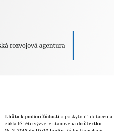
Lhůta k podání žádosti
o poskytnutí dotace na
základě této výzvy je stanovena
do čtvrtka
15. 3. 2018 do 10.00 hodin
. Žádosti zasílané