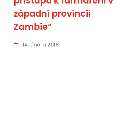
přístupu k farmaření v
západní provincii
Zambie“
14. února 2018