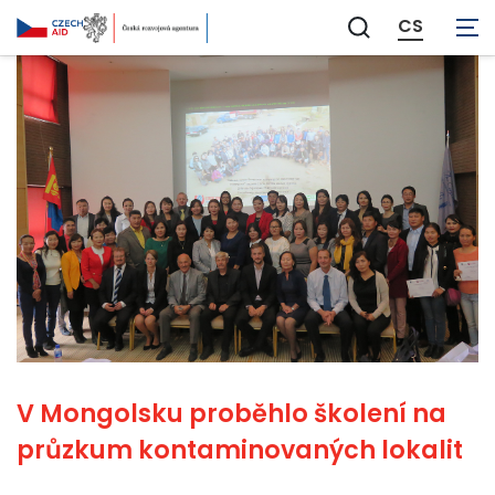
CS
Zobrazit
vyhledávání
V Mongolsku proběhlo školení na
průzkum kontaminovaných lokalit