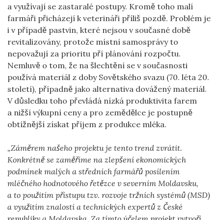
a využívají se zastaralé postupy. Kromě toho malí
farmáři přicházejí k veterináři příliš pozdě. Problém je
i v případě pastvin, které nejsou v současné době
revitalizovány, protože místní samosprávy to
nepovažují za prioritu pří plánování rozpočtu.
Nemluvě o tom, že na šlechtění se v současnosti
používá materiál z doby Sovětského svazu (70. léta 20.
století), případně jako alternativa dovážený materiál.
V důsledku toho převládá nízká produktivita farem
a nižší výkupní ceny a pro zemědělce je postupně
obtížnější získat příjem z produkce mléka.
„Záměrem našeho projektu je tento trend zvrátit.
Konkrétně se zaměříme na zlepšení ekonomických
podmínek malých a středních farmářů posílením
mléčného hodnotového řetězce v severním Moldavsku,
a to použitím přístupu tzv. rozvoje tržních systémů (MSD)
a využitím znalostí a technických expertů z České
republiky a Moldavska. Za tímto účelem projekt vytvoří