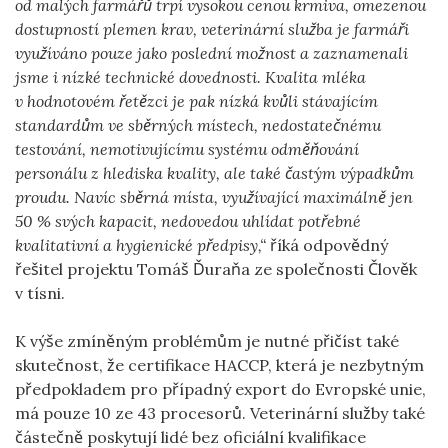
od malých farmářů trpí vysokou cenou krmiva, omezenou
dostupností plemen krav, veterinární služba je farmáři
využíváno pouze jako poslední možnost a zaznamenali
jsme i nízké technické dovednosti. Kvalita mléka
v hodnotovém řetězci je pak nízká kvůli stávajícím
standardům ve sběrných místech, nedostatečnému
testování, nemotivujícímu systému odměňování
personálu z hlediska kvality, ale také častým výpadkům
proudu. Navíc sběrná místa, využívající maximálně jen
50 % svých kapacit, nedovedou uhlídat potřebné
kvalitativní a hygienické předpisy,“
říká odpovědný
řešitel projektu Tomáš Ďuraňa ze společnosti Člověk
v tísni.
K výše zmíněným problémům je nutné přičíst také
skutečnost, že certifikace HACCP, která je nezbytným
předpokladem pro případný export do Evropské unie,
má pouze 10 ze 43 procesorů. Veterinární služby také
částečně poskytují lidé bez oficiální kvalifikace