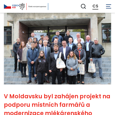
CS
Zobrazit
vyhledávání
V Moldavsku byl zahájen projekt na
podporu místních farmářů a
modernizace mlékárenského