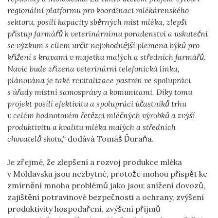
regionální platformu pro koordinaci mlékárenského
sektoru, posílí kapacity sběrných míst mléka, zlepší
přístup farmářů k veterinárnímu poradenství a uskuteční
se
výzkum s cílem určit nejvhodnější plemena býků pro
křížení s kravami v majetku malých a středních farmářů.
Navíc bude zřízena veterinární telefonická linka,
plánována je také revitalizace pastvin ve spolupráci
s úřady místní samosprávy a komunitami. Díky tomu
projekt posílí efektivitu a spolupráci účastníků trhu
v celém hodnotovém řetězci mléčných výrobků a zvýší
produktivitu a kvalitu mléka malých a středních
chovatelů skotu,“
dodává Tomáš Ďuraňa.
Je zřejmé, že zlepšení a rozvoj produkce mléka
v Moldavsku jsou nezbytné, protože mohou přispět ke
zmírnění mnoha problémů jako jsou: snížení dovozů,
zajištění potravinové bezpečnosti a ochrany, zvýšení
produktivity hospodaření, zvýšení příjmů