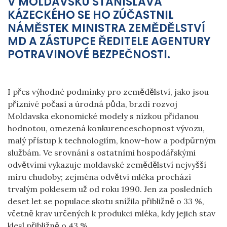
V MOLDAVSKU STANISLAVA
KÁZECKÉHO SE HO ZÚČASTNIL
NÁMĚSTEK MINISTRA ZEMĚDĚLSTVÍ
MD A ZÁSTUPCE ŘEDITELE AGENTURY
POTRAVINOVÉ BEZPEČNOSTI.
I přes výhodné podmínky pro zemědělství, jako jsou
příznivé počasí a úrodná půda, brzdí rozvoj
Moldavska ekonomické modely s nízkou přidanou
hodnotou, omezená konkurenceschopnost vývozu,
malý přístup k technologiím, know-how a podpůrným
službám. Ve srovnání s ostatními hospodářskými
odvětvími vykazuje moldavské zemědělství nejvyšší
míru chudoby; zejména odvětví mléka prochází
trvalým poklesem už od roku 1990. Jen za posledních
deset let se populace skotu snížila přibližně o 33 %,
včetně krav určených k produkci mléka, kdy jejich stav
klesl přibližně o 43 %.