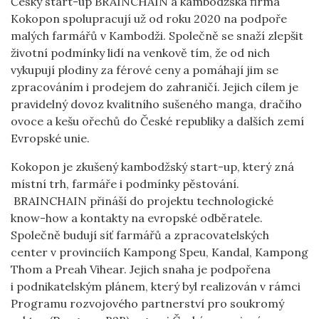
Český start-up BRAINCHAIN a kambodžská firma
Kokopon spolupracují už od roku 2020 na podpoře
malých farmářů v Kambodži. Společně se snaží zlepšit
životní podmínky lidí na venkově tím, že od nich
vykupují plodiny za férové ceny a pomáhají jim se
zpracováním i prodejem do zahraničí. Jejich cílem je
pravidelný dovoz kvalitního sušeného manga, dračího
ovoce a kešu ořechů do České republiky a dalších zemí
Evropské unie.
Kokopon je zkušený kambodžský start-up, který zná
místní trh, farmáře i podmínky pěstování.
BRAINCHAIN přináší do projektu technologické
know-how a kontakty na evropské odběratele.
Společně budují síť farmářů a zpracovatelských
center v provinciích Kampong Speu, Kandal, Kampong
Thom a Preah Vihear. Jejich snaha je podpořena
i podnikatelským plánem, který byl realizován v rámci
Programu rozvojového partnerství pro soukromý