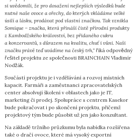
si uvědomili, že pro dosažení nejlepších výsledků bude
nutné naše ovoce a ořechy, do kterých vkládáme velké
úsilí a lásku, prodávat pod vlastní značkou. Tak vznikla
Somique – značka, která přináší čistě přírodní produkty
z Kambodžského království, bez přidaného cukru
a konzervantů, s důrazem na kvalitu, chuť i vůni. Naši
značku právě teď uvádíme na český trh,“
říká odpovědný
řešitel projektu ze společnosti BRAINCHAIN Vladimír
Nodžák.
Součástí projektu je i vzdělávání a rozvoj místních
kapacit. Farmáři a zaměstnanci zpracovatelských
center absolvují školení v oblastech jako je IT,
marketing či prodej. Spolupráce s centrem Kasekor
bude pokračovat i po skončení projektu, přičemž
projektový tým bude působit už jen jako konzultant.
Na základě tržního průzkumu byla nabídka rozšířena
také o dračí ovoce, které má vysoký exportní