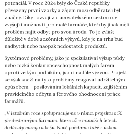
potenciál. V roce 2024 byly do České republiky
přivezeny první vzorky a zájem mezi odběrateli byl
značný. Díky rozvoji zpracovatelského sektoru se
zvyšují i možnosti pro malé farmáře, kteří by jinak měli
problém najít odbyt pro svou úrodu. To je zvlášť
důležité v době sezónních výkyvů, kdy je na trhu buď
nadbytek nebo naopak nedostatek produktů.
Systémové problémy, jako je spekulativní výkup půdy
nebo nízká konkurenceschopnost malých farem
oproti velkým podnikům, jsou i nadále výzvou. Projekt
se však snaží na tyto problémy reagovat udržitelným
způsobem – posilováním lokálních kapacit, zajištěním
pravidelného odbytu a férového ohodnocení práce
farmářů.
„V letošním roce spolupracujeme v rámci projektu s 50
předvybranými farmami, které už v minulých letech
dodávaly mango a kešu. Nově počítáme také s úzkou