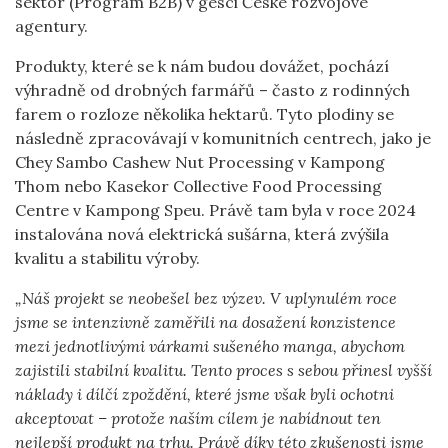
sektor (Program B2B) v gesci České rozvojové
agentury.
Produkty, které se k nám budou dovážet, pochází
výhradně od drobných farmářů – často z rodinných
farem o rozloze několika hektarů. Tyto plodiny se
následně zpracovávají v komunitních centrech, jako je
Chey Sambo Cashew Nut Processing v Kampong
Thom nebo Kasekor Collective Food Processing
Centre v Kampong Speu. Právě tam byla v roce 2024
instalována nová elektrická sušárna, která zvýšila
kvalitu a stabilitu výroby.
„Náš projekt se neobešel bez výzev. V uplynulém roce
jsme se intenzivně zaměřili na dosažení konzistence
mezi jednotlivými várkami sušeného manga, abychom
zajistili stabilní kvalitu. Tento proces s sebou přinesl vyšší
náklady i dílčí zpoždění, které jsme však byli ochotni
akceptovat – protože naším cílem je nabídnout ten
nejlepší produkt na trhu. Právě díky této zkušenosti jsme