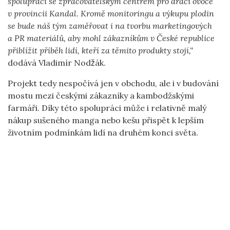
spoluprací se zpracovatelským centrem pro dračí ovoce
v provincii Kandal. Kromě monitoringu a výkupu plodin
se bude náš tým zaměřovat i na tvorbu marketingových
a PR materiálů, aby mohl zákazníkům v České republice
přiblížit příběh lidí, kteří za těmito produkty stojí,“
dodává Vladimír Nodžák.
Projekt tedy nespočívá jen v obchodu, ale i v budování
mostu mezi českými zákazníky a kambodžskými
farmáři. Díky této spolupráci může i relativně malý
nákup sušeného manga nebo kešu přispět k lepším
životním podmínkám lidí na druhém konci světa.