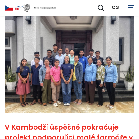
CS
Zobrazit
vyhledávání
V Kambodži úspěšně pokračuje
projekt podporující malé farmáře v