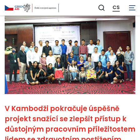
CS
Zobrazit
vyhledávání
V Kambodži pokračuje úspěšně
projekt snažící se zlepšit přístup k
důstojným pracovním příležitostem
lidem se zdravotním postižením