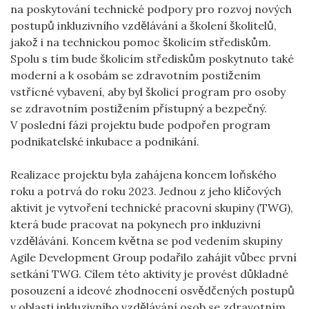
na poskytování technické podpory pro rozvoj nových
postupů inkluzivního vzdělávání a školení školitelů,
jakož i na technickou pomoc školicím střediskům.
Spolu s tím bude školicím střediskům poskytnuto také
moderní a k osobám se zdravotním postižením
vstřícné vybavení, aby byl školicí program pro osoby
se zdravotním postižením přístupný a bezpečný.
V poslední fázi projektu bude podpořen program
podnikatelské inkubace a podnikání.
Realizace projektu byla zahájena koncem loňského
roku a potrvá do roku 2023. Jednou z jeho klíčových
aktivit je vytvoření technické pracovní skupiny (TWG),
která bude pracovat na pokynech pro inkluzivní
vzdělávání. Koncem května se pod vedením skupiny
Agile Development Group podařilo zahájit vůbec první
setkání TWG. Cílem této aktivity je provést důkladné
posouzení a ideové zhodnocení osvědčených postupů
v oblasti inkluzivního vzdělávání osob se zdravotním