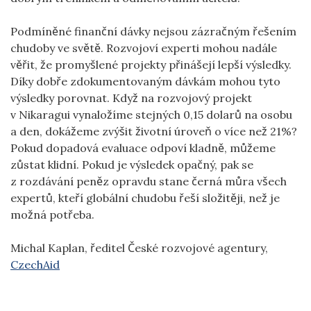
Podmíněné finanční dávky nejsou zázračným řešením
chudoby ve světě. Rozvojoví experti mohou nadále
věřit, že promyšlené projekty přinášejí lepší výsledky.
Díky dobře zdokumentovaným dávkám mohou tyto
výsledky porovnat. Když na rozvojový projekt
v Nikaragui vynaložíme stejných 0,15 dolarů na osobu
a den, dokážeme zvýšit životní úroveň o více než 21%?
Pokud dopadová evaluace odpoví kladně, můžeme
zůstat klidní. Pokud je výsledek opačný, pak se
z rozdávání peněz opravdu stane černá můra všech
expertů, kteří globální chudobu řeší složitěji, než je
možná potřeba.
Michal Kaplan, ředitel České rozvojové agentury,
CzechAid