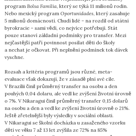
program
Bolsa Família
, který se týká 11 milionů rodin.
Nebo mexický program
Oportunidades
, který zasahuje
5 milionů domácností. Chudí lidé – na rozdíl od státní
byrokracie – sami vědí, co nejvíce potřebují. Stát
pouze stanoví základní podmínky pro transfer. Mezi
nejčastější patří povinnost posílat děti do školy
a nechat je očkovat. Při neplnění podmínek tok dávek
vyschne.
Rozsah a kritéria programů jsou různé, meta-
evaluace však dokazují, že v zásadě plní své cíle.
V Brazílii činil průměrný transfer na osobu a den
pouhých 0,04 dolaru, ale vedl ke zvýšení životní úrovně
o 7%. V Nikaragui činil průměrný transfer 0,15 dolarů
na osobu a den a vedl ke zvýšení životní úrovně o 21%.
Ještě zřetelnější byly výsledky v sociální oblasti.
V Nikaragui se školní docházka u zasaženého vzorku
dětí ve věku 7 až 13 let zvýšila ze 72% na 85%