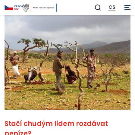
CS
Zobrazit
vyhledávání
Stačí chudým lidem rozdávat
peníze?