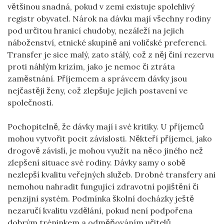
většinou snadná, pokud v zemi existuje spolehlivý
registr obyvatel. Nárok na dávku mají všechny rodiny
pod určitou hranicí chudoby, nezáleží na jejich
náboženství, etnické skupině ani voličské preferenci.
Transfer je sice malý, zato stálý, což z něj činí rezervu
proti náhlým krizím, jako je nemoc či ztráta
zaměstnání. Příjemcem a správcem dávky jsou
nejčastěji ženy, což zlepšuje jejich postavení ve
společnosti.
Pochopitelně, že dávky mají i své kritiky. U příjemců
mohou vytvořit pocit závislosti. Někteří příjemci, jako
drogově závislí, je mohou využít na něco jiného než
zlepšení situace své rodiny. Dávky samy o sobě
nezlepší kvalitu veřejných služeb. Drobné transfery ani
nemohou nahradit fungující zdravotní pojištění či
penzijní systém. Podmínka školní docházky ještě
nezaručí kvalitu vzdělání, pokud není podpořena
dobrým tréninkem a odměňováním učitelů.