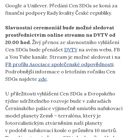
Google a Unilever. Předání Cen SDGs se koná za
finanční podpory Rady kvality České republiky.
Slavnostní ceremoniál bude možné sledovat
prostřednictvím online streamu na DVTV od
20.00 hod.
Živý přenos ze slavnostního vyhlášení
Cen SDGs bude přenášet
DVTV
na svém webu, FB
a You Tube kanále. Stream je možné sledovat i na
FB profilu Asociace společenské odpovědnosti
.
Podrobnější informace o letošním ročníku Cen
SDGs najdete
zde
.
U příležitosti vyhlášení Cen SDGs a Evropského
týdne udržitelného rozvoje bude v zahradách
Černínského paláce výjimečně umístěn nafukovací
model planety Země – terralóna, který je
fotorealistickým ztvárněním naší planety
v podobě nafukovací koule o průměru 10 metrů.