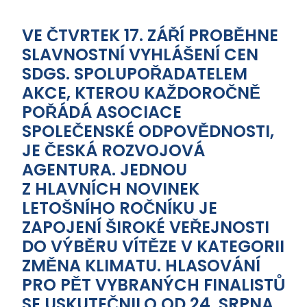
VE ČTVRTEK 17. ZÁŘÍ PROBĚHNE
SLAVNOSTNÍ VYHLÁŠENÍ CEN
SDGS. SPOLUPOŘADATELEM
AKCE, KTEROU KAŽDOROČNĚ
POŘÁDÁ ASOCIACE
SPOLEČENSKÉ ODPOVĚDNOSTI,
JE ČESKÁ ROZVOJOVÁ
AGENTURA. JEDNOU
Z HLAVNÍCH NOVINEK
LETOŠNÍHO ROČNÍKU JE
ZAPOJENÍ ŠIROKÉ VEŘEJNOSTI
DO VÝBĚRU VÍTĚZE V KATEGORII
ZMĚNA KLIMATU. HLASOVÁNÍ
PRO PĚT VYBRANÝCH FINALISTŮ
SE USKUTEČNILO OD 24. SRPNA