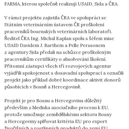
FARMA, kterou společně realizují USAID, Sida a ČRA.
V rámci projektu zajistila ČRA ve spolupráci se
Státním veterinárním ústavem ČR proškolení
pracovníků bosenských veterinárních laboratoří.
Ředitel ČRA Ing. Michal Kaplan spolu s šéfem mise
USAID Davidem J. Barthem a Pelle Perssonem
z agentury Sida předali na schůzce proškoleným
pracovníkům certifikáty o absolvování školení.
Přítomní zástupci všech tří rozvojových agentur
vyjádřili spokojenost s dosavadní spoluprací a označili
projekt jako příklad dobré koordinace aktivit donorů
působících v Bosně a Hercegovině.
Projekt je pro Bosnu a Hercegovinu důležitý
především z hlediska asociačního procesu k EU,
protože umožnuje zemědělskému sektoru Bosny
a Hercegoviny splňovat kritéria EU pro export
živočišných a rostlinných produktů do zemí EU.