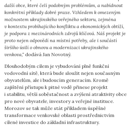
další obce, které čelí podobným problémům, a nabídnout
konkrétní příklady dobré praxe. Vzhledem k omezeným
možnostem ukrajinského veřejného sektoru, zejména
v kontextu probíhajícího konfliktu a ekonomických obtíží,
je podpora z mezinárodních zdrojů klíčová. Náš projekt je
proto nejen odpovědí na místní potřeby, ale i součástí
širšího úsilí o obnovu a modernizaci ukrajinského
venkova,“
dodává Jan Novotný.
Dlouhodobým cílem je vybudování plně funkční
vodovodní sítě, která bude sloužit nejen současným
obyvatelům, ale i budoucím generacím. Kromě
zajištění přístupu k pitné vodě přinese projekt
i stabilitu, větší soběstačnost a zvýšení atraktivity obce
pro nové obyvatele, investory a veřejné instituce.
Morozov se tak může stát příkladem úspěšné
transformace venkovské oblasti prostřednictvím
cílené investice do základní infrastruktury.