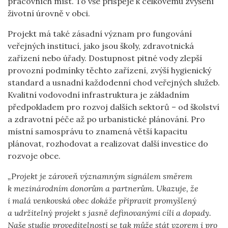
pracovních míst. To vše přispěje k celkovému zvýšení
životní úrovně v obci.
Projekt má také zásadní význam pro fungování
veřejných institucí, jako jsou školy, zdravotnická
zařízení nebo úřady. Dostupnost pitné vody zlepší
provozní podmínky těchto zařízení, zvýší hygienický
standard a usnadní každodenní chod veřejných služeb.
Kvalitní vodovodní infrastruktura je základním
předpokladem pro rozvoj dalších sektorů – od školství
a zdravotní péče až po urbanistické plánování. Pro
místní samosprávu to znamená větší kapacitu
plánovat, rozhodovat a realizovat další investice do
rozvoje obce.
„Projekt je zároveň významným signálem směrem
k mezinárodním donorům a partnerům. Ukazuje, že
i malá venkovská obec dokáže připravit promyšlený
a udržitelný projekt s jasně definovanými cíli a dopady.
Naše studie proveditelnosti se tak může stát vzorem i pro