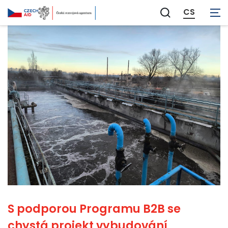
CS
Zobrazit
vyhledávání
S podporou Programu B2B se
chystá projekt vybudování