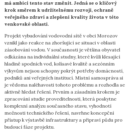
má ambici tento stav změnit. Jedná se o klíčový
krok směrem k udržitelnému rozvoji, ochraně
veřejného zdraví a zlepšení kvality života v této
venkovské oblasti.
Projekt vybudování vodovodní sítě v obci Morozov
vznikl jako reakce na zhoršující se situaci v oblasti
zásobování vodou. V současnosti je většina obyvatel
odkázána na individuální studny, které kvůli klesající
hladině spodních vod, kolísavé kvalitě a sezónním
výkyvům nejsou schopny pokrýt potřeby domácností,
podniků ani veřejných institucí. Místní samospráva si
je vědoma naléhavosti tohoto problému a rozhodla se
aktivně hledat řešení. Prvním a zásadním krokem je
zpracování studie proveditelnosti, která poskytne
komplexní analýzu současného stavu, vyhodnotí
možnosti technického řešení, navrhne koncepční
přístup k výstavbě infrastruktury a připraví půdu pro
budoucí fáze projektu.