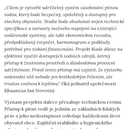
„Cílem je vytvořit udržitelný systém zásobování pitnou
vodou, který bude bezpečný, spolehlivý a dostupný pro
všechny obyvatele. Studie bude obsahovat nejen technické
specifikace a varianty možného napojení na existující
vodárenské systémy, ale také ekonomickou rozvahu,
předpokládaný rozpočet, harmonogram a podklady
potřebné pro získání financování. Projekt klade důraz na
efektivní využití dostupných vodních zdrojů, šetrný
přístup k životnímu prostředí a dlouhodobou provozní
udržitelnost. Právě tento přístup má zajistit, že výstavba
vodovodní sítě nebude jen krátkodobým řešením, ale
trvalou změnou k lepšímu,“
říká jednatel společnosti
Khaanzaa Jan Novotný.
Význam projektu dalece přesahuje technickou rovinu.
Přístup k pitné vodě je jedním ze základních lidských
práv a jeho nedostupnost ovlivňuje každodenní život
obyvatel obce. Zajištění stabilního a hygienického