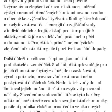
zdroje vody přímo v domácnostech povede
k výraznému zlepšení zdravotní situace, snížení
výskytu nemocí přenášených kontaminovanou vodou
a obecně ke zvýšení kvality života. Rodiny, které dosud
musely investovat čas i energii do zajištění vody
z individuálních zdrojů, získají prostor pro jiné
aktivity – ať už jde o vzdělávání, práci nebo péči
o domácnost. Projekt tak přináší nejen fyzické
zlepšení infrastruktury, ale i pozitivní sociální dopady.
Další důležitou cílovou skupinou jsou místní
podnikatelé a zemědělci. Stabilní přístup k vodě je pro
jejich činnost nezbytný – ať už jde o zavlažování,
výrobu potravin, provozování restaurací nebo
poskytování dalších služeb. Nedostatek vody dosud
limitoval jejich možnosti růstu a zvyšoval provozní
náklady. Zavedením vodovodní sítě se tyto bariéry
odstraní, což otevře cestu k rozvoji místní ekonomiky,
posílení podnikatelského prostředí a vzniku nových