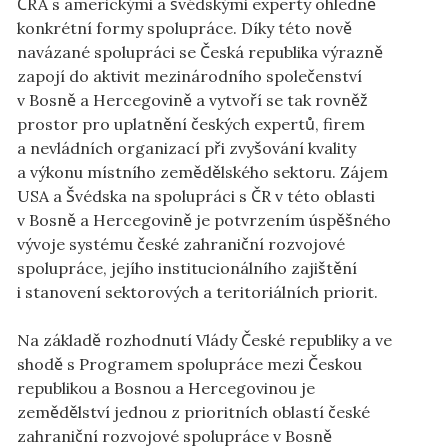
ČRA s americkými a švédskými experty ohledně
konkrétní formy spolupráce. Díky této nově
navázané spolupráci se Česká republika výrazně
zapojí do aktivit mezinárodního společenství
v Bosně a Hercegovině a vytvoří se tak rovněž
prostor pro uplatnění českých expertů, firem
a nevládních organizací při zvyšování kvality
a výkonu místního zemědělského sektoru. Zájem
USA a Švédska na spolupráci s ČR v této oblasti
v Bosně a Hercegovině je potvrzením úspěšného
vývoje systému české zahraniční rozvojové
spolupráce, jejího institucionálního zajištění
i stanovení sektorových a teritoriálních priorit.
Na základě rozhodnutí Vlády České republiky a ve
shodě s Programem spolupráce mezi Českou
republikou a Bosnou a Hercegovinou je
zemědělství jednou z prioritních oblastí české
zahraniční rozvojové spolupráce v Bosně