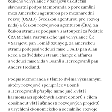
českého velvyslance v Sarajevu uskutečnil
slavnostní podpis Memoranda o porozumění
mezi Americkou agenturou pro mezinárodní
rozvoj (USAID), Švédskou agenturou pro rozvoj
(Sida) a Českou rozvojovou agenturou (ČRA). Za
českou stranu se podpisu v zastoupení za ředitele
ČRA Michala Pastvinského ujal velvyslanec ČR
v Sarajevu pan Tomáš Szunyog, za americkou
stranu podepsal vedoucí mise USAID pan Allan
Reed a za švédskou stranu charge d´affaires
a vedoucí mise Sida v Bosně a Hercegovině pan
Anders Hedlund.
Podpis Memoranda s těmito dvěma významnými
aktéry rozvojové spolupráce v Bosně
a Hercegovině přispěje mimo jiné k větší
harmonizaci společných aktivit donorů s cílem
dosáhnout větší účinnosti rozvojových projektů
a urychlení ekonomického a sociálního rozvoje