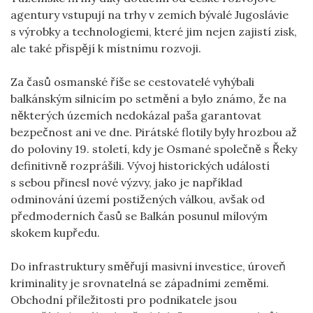
agentury vstupují na trhy v zemích bývalé Jugoslávie
s výrobky a technologiemi, které jim nejen zajistí zisk,
ale také přispějí k místnímu rozvoji.
Za časů osmanské říše se cestovatelé vyhýbali
balkánským silnicím po setmění a bylo známo, že na
některých územích nedokázal paša garantovat
bezpečnost ani ve dne. Pirátské flotily byly hrozbou až
do poloviny 19. století, kdy je Osmané společně s Řeky
definitivně rozprášili. Vývoj historických událostí
s sebou přinesl nové výzvy, jako je například
odminování území postižených válkou, avšak od
předmoderních časů se Balkán posunul mílovým
skokem kupředu.
Do infrastruktury směřují masivní investice, úroveň
kriminality je srovnatelná se západními zeměmi.
Obchodní příležitosti pro podnikatele jsou