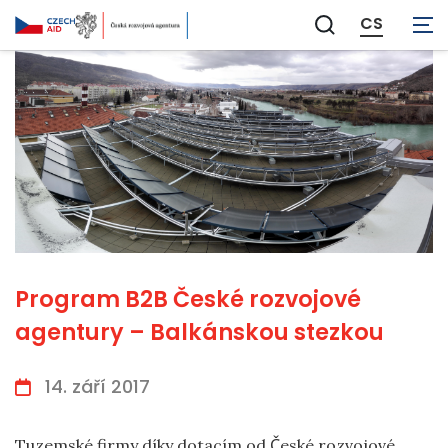
CS
Zobrazit
vyhledávání
Program B2B České rozvojové
agentury – Balkánskou stezkou
14. září 2017
Tuzemské firmy díky dotacím od České rozvojové