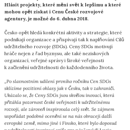
Hlásit projekty, které mění svět k lepšímu a které
mohou opět získat i Cenu České rozvojové
agentury, je možné
do 6. dubna 2018.
Česko opět hledá konkrétní aktivity a strategie, které
podnikají organizace a přispívají tak k naplňování Cílů
udržitelného rozvoje (SDGs). Ceny SDGs motivují
hráče nejen z řad byznysu, ale také neziskových
organizací, veřejné správy i široké veřejnosti
k začlenění udržitelnosti do každodenního života.
„
Po slavnostním udílení prvního ročníku Cen SDGs
sklízíme pozitivní ohlasy jak v Česku, tak v zahraničí.
Ukázalo se, že Ceny SDGs jsou skvělou inovací, která
přitáhla pozornost české veřejnosti k udržitelnému
rozvoji, ale zároveň inspirovala celý svět. Se zájmem
uspořádat podobné ocenění se na nás obracejí další
evropské země, mimo jiné i Finsko, které bylo doposud
v udržitelnosti inspirací spíše pro nás,“
uvádí Lucie