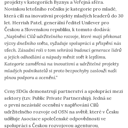
projekty v kategoriích Byznys a Veřejná sféra.
Novinkou letošního ročníku je kategorie pro mladé,
která cílí na inovativní projekty mladých leaderů do 30
let. Herrish Patel, generální ředitel Unilever pro
Českou a Slovenskou republiku, k tomuto dodává:
„
Naplnění Cílů udržitelného rozvoje, které mají překonat
výzvy dnešního světa, vyžaduje spolupráci a přispění nás
všech. Zásadní roli v tom sehrává budoucí generace lídrů
a jejich odhodlání a nápady měnit svět k lepšímu.
Kategorie zaměřená na inovativní a udržitelné projekty
mladých podnikatelů si proto bezpochyby zaslouží naši
plnou podporu a ocenění
.“
Ceny SDGs demonstrují partnerství a spolupráci mezi
sektory (tzv. Public Private Partnership). Jedná se
o první nezávislé ocenění v naplňování Cílů
udržitelného rozvoje od OSN na světě, které v Česku
uděluje Asociace společenské odpovědnosti ve
spolupráci s Českou rozvojovou agenturou,