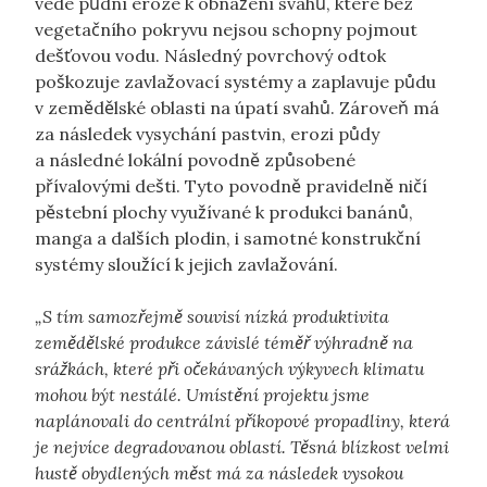
vede půdní eroze k obnažení svahů, které bez
vegetačního pokryvu nejsou schopny pojmout
dešťovou vodu. Následný povrchový odtok
poškozuje zavlažovací systémy a zaplavuje půdu
v zemědělské oblasti na úpatí svahů. Zároveň má
za následek vysychání pastvin, erozi půdy
a následné lokální povodně způsobené
přívalovými dešti. Tyto povodně pravidelně ničí
pěstební plochy využívané k produkci banánů,
manga a dalších plodin, i samotné konstrukční
systémy sloužící k jejich zavlažování.
„S tím samozřejmě souvisí nízká produktivita
zemědělské produkce závislé téměř výhradně na
srážkách, které při očekávaných výkyvech klimatu
mohou být nestálé. Umístění projektu jsme
naplánovali do centrální příkopové propadliny, která
je nejvíce degradovanou oblastí. Těsná blízkost velmi
hustě obydlených měst má za následek vysokou