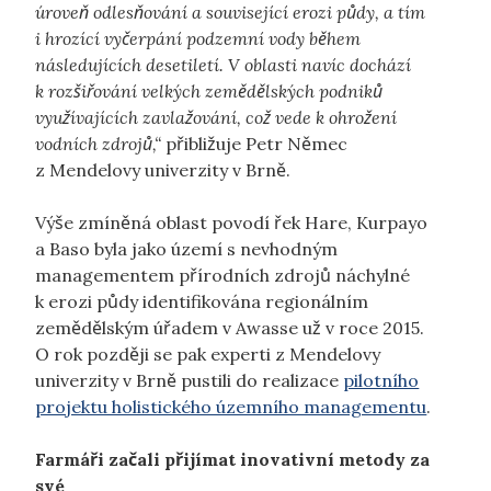
úroveň odlesňování a související erozi půdy, a tím
i hrozící vyčerpání podzemní vody během
následujících desetiletí. V oblasti navíc dochází
k rozšiřování velkých zemědělských podniků
využívajících zavlažování, což vede k ohrožení
vodních zdrojů,“
přibližuje Petr Němec
z Mendelovy univerzity v Brně.
Výše zmíněná oblast povodí řek Hare, Kurpayo
a Baso byla jako území s nevhodným
managementem přírodních zdrojů náchylné
k erozi půdy identifikována regionálním
zemědělským úřadem v Awasse už v roce 2015.
O rok později se pak experti z Mendelovy
univerzity v Brně pustili do realizace
pilotního
projektu holistického územního managementu
.
Farmáři začali přijímat inovativní metody za
své