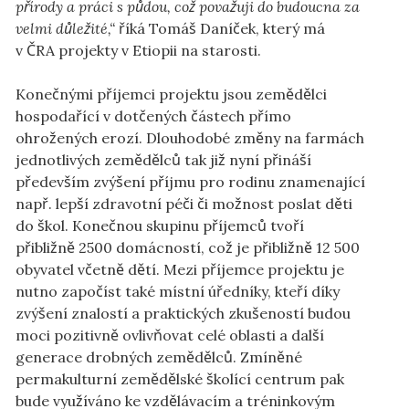
přírody a práci s půdou, což považuji do budoucna za
velmi důležité,“
říká Tomáš Daníček, který má
v ČRA projekty v Etiopii na starosti.
Konečnými příjemci projektu jsou zemědělci
hospodařící v dotčených částech přímo
ohrožených erozí. Dlouhodobé změny na farmách
jednotlivých zemědělců tak již nyní přináší
především zvýšení příjmu pro rodinu znamenající
např. lepší zdravotní péči či možnost poslat děti
do škol. Konečnou skupinu příjemců tvoří
přibližně 2500 domácností, což je přibližně 12 500
obyvatel včetně dětí. Mezi příjemce projektu je
nutno započíst také místní úředníky, kteří díky
zvýšení znalostí a praktických zkušeností budou
moci pozitivně ovlivňovat celé oblasti a další
generace drobných zemědělců. Zmíněné
permakulturní zemědělské školící centrum pak
bude využíváno ke vzdělávacím a tréninkovým