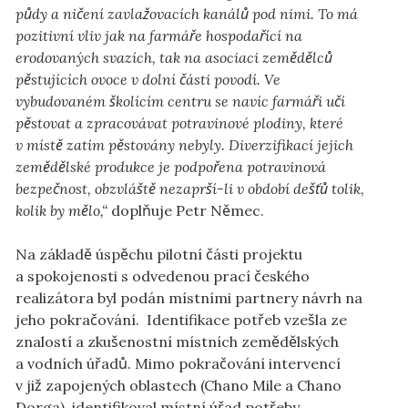
půdy a ničení zavlažovacích kanálů pod nimi. To má
pozitivní vliv jak na farmáře hospodařící na
erodovaných svazích, tak na asociaci zemědělců
pěstujících ovoce v dolní části povodí. Ve
vybudovaném školícím centru se navíc farmáři učí
pěstovat a zpracovávat potravinové plodiny, které
v místě zatím pěstovány nebyly. Diverzifikací jejich
zemědělské produkce je podpořena potravinová
bezpečnost, obzvláště nezaprší-li v období dešťů tolik,
kolik by mělo,“
doplňuje Petr Němec.
Na základě úspěchu pilotní části projektu
a spokojenosti s odvedenou prací českého
realizátora byl podán místními partnery návrh na
jeho pokračování. Identifikace potřeb vzešla ze
znalostí a zkušenostní místních zemědělských
a vodních úřadů. Mimo pokračování intervencí
v již zapojených oblastech (Chano Mile a Chano
Dorga), identifikoval místní úřad potřeby