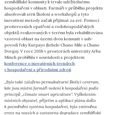
zemědělské komunity k trvale udržitelnému
hospodaření v oblasti. Farmáři v průběhu projektu
absolvovali sérii školení a workshopů a tyto
inovativní metody začali přijímat za své. Pomocí
protierozních opatření a vodohospodářských
objektů realizovaných v terénu byla rehabilitována
vzorová oblast na území dvou komunit v sub-
povodí řeky Kurpayo (kebele Chano Mile a Chano
Dorga). V roce 2018 v prostorách univerzity Arba
Minch proběhla v souvislosti s projektem
konference o inovativních trendech
v hospodaření s přírodními zdroji
.
„Bylo také založeno permakulturní školící centrum,
kde jsou místní farmáři vedeni k hospodaření podle
principů „climate smart agriculture“. Vyškolením
místních obyvatel, přijetím a aplikací plánu došlo
k pozměnění systému hospodaření, byla zmírněna
eroze na svazích a zastavena degradace zemědělské