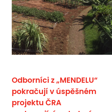
Odborníci z „MENDELU“
pokračují v úspěšném
projektu ČRA