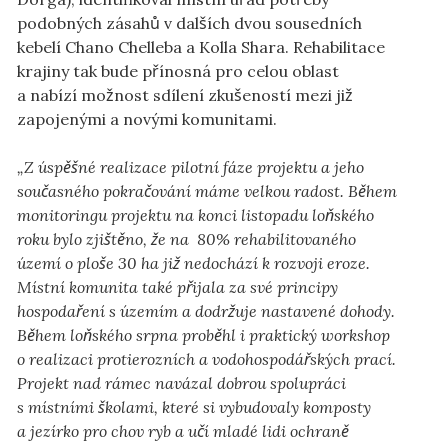
podobných zásahů v dalších dvou sousedních
kebelí Chano Chelleba a Kolla Shara. Rehabilitace
krajiny tak bude přínosná pro celou oblast
a nabízí možnost sdílení zkušeností mezi již
zapojenými a novými komunitami.
„Z úspěšné realizace pilotní fáze projektu a jeho
současného pokračování máme velkou radost. Během
monitoringu projektu na konci listopadu loňského
roku bylo zjištěno, že na 80% rehabilitovaného
území o ploše 30 ha již nedochází k rozvoji eroze.
Místní komunita také přijala za své principy
hospodaření s územím a dodržuje nastavené dohody.
Během loňského srpna proběhl i praktický workshop
o realizaci protierozních a vodohospodářských prací.
Projekt nad rámec navázal dobrou spolupráci
s místními školami, které si vybudovaly komposty
a jezírko pro chov ryb a učí mladé lidi ochraně